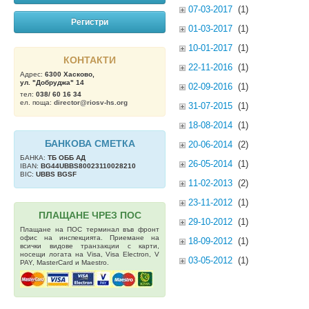
07-03-2017
(1)
Регистри
01-03-2017
(1)
10-01-2017
(1)
КОНТАКТИ
22-11-2016
(1)
Адрес:
6300 Хасково,
ул. "Добруджа" 14
02-09-2016
(1)
тел:
038/ 60 16 34
ел. поща:
director@riosv-hs.org
31-07-2015
(1)
18-08-2014
(1)
БАНКОВА СМЕТКА
20-06-2014
(2)
БАНКА:
ТБ OББ АД
26-05-2014
(1)
IBAN:
BG44UBBS80023110028210
BIC:
UBBS BGSF
11-02-2013
(2)
23-11-2012
(1)
ПЛАЩАНЕ ЧРЕЗ ПОС
29-10-2012
(1)
Плащане на ПОС терминал във фронт
офис на инспекцията. Приемане на
18-09-2012
(1)
всички видове транзакции с карти,
носещи логата на Visa, Visa Electron, V
03-05-2012
(1)
PAY, MasterCard и Maestro.