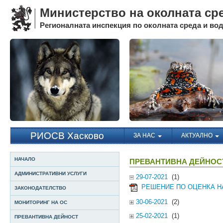
Министерство на околната ср
Регионалната инспекция по околната среда и води
РИОСВ Хасково
ЗА НАС
АКТУАЛНО
НАЧАЛО
ПРЕВАНТИВНА ДЕЙНОСТ
АДМИНИСТРАТИВНИ УСЛУГИ
29-07-2021
(1)
РЕШЕНИЕ ПО ОЦЕНКА НА
ЗАКОНОДАТЕЛСТВО
30-06-2021
(2)
МОНИТОРИНГ НА ОС
25-02-2021
(1)
ПРЕВАНТИВНА ДЕЙНОСТ