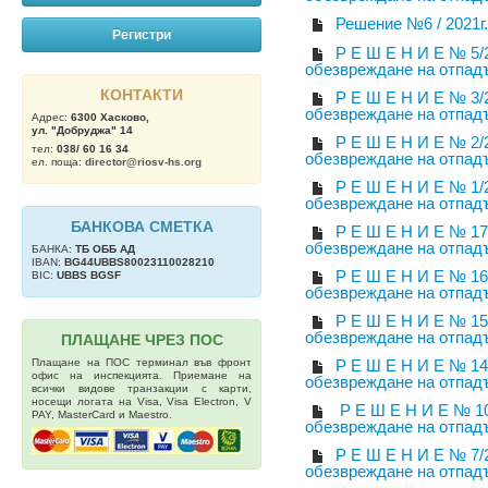
Решение №6 / 2021г.
Регистри
Р Е Ш Е Н И Е № 5/
обезвреждане на отпад
КОНТАКТИ
Р Е Ш Е Н И Е № 3/
обезвреждане на отпад
Адрес:
6300 Хасково,
ул. "Добруджа" 14
Р Е Ш Е Н И Е № 2/
тел:
038/ 60 16 34
обезвреждане на отпад
ел. поща:
director@riosv-hs.org
Р Е Ш Е Н И Е № 1/
обезвреждане на отпад
БАНКОВА СМЕТКА
Р Е Ш Е Н И Е № 17
обезвреждане на отпад
БАНКА:
ТБ OББ АД
IBAN:
BG44UBBS80023110028210
Р Е Ш Е Н И Е № 16
BIC:
UBBS BGSF
обезвреждане на отпад
Р Е Ш Е Н И Е № 15
обезвреждане на отпад
ПЛАЩАНЕ ЧРЕЗ ПОС
Плащане на ПОС терминал във фронт
Р Е Ш Е Н И Е № 14
офис на инспекцията. Приемане на
обезвреждане на отпад
всички видове транзакции с карти,
носещи логата на Visa, Visa Electron, V
Р Е Ш Е Н И Е № 10
PAY, MasterCard и Maestro.
обезвреждане на отпад
Р Е Ш Е Н И Е № 7/
обезвреждане на отпад