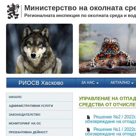
Министерство на околната ср
Регионалната инспекция по околната среда и води
РИОСВ Хасково
ЗА НАС
АКТУАЛНО
НАЧАЛО
УПРАВЛЕНИЕ НА ОТПАД
СРЕДСТВА ОТ ОТЧИСЛ
АДМИНИСТРАТИВНИ УСЛУГИ
ЗАКОНОДАТЕЛСТВО
Решение №2 / 2022г
обезвреждане на отпа
МОНИТОРИНГ НА ОС
Решение №1 / 2022г
ПРЕВАНТИВНА ДЕЙНОСТ
обезвреждане на отпад