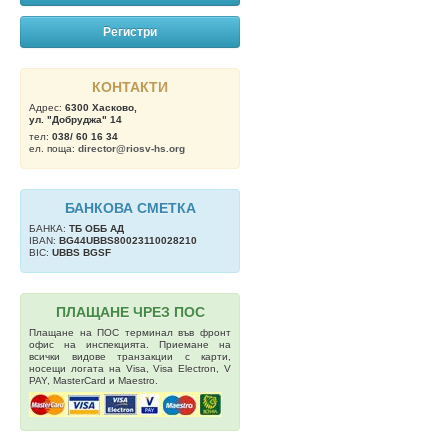
Регистри
КОНТАКТИ
Адрес:
6300 Хасково,
ул. "Добруджа" 14
тел:
038/ 60 16 34
ел. поща:
director@riosv-hs.org
БАНКОВА СМЕТКА
БАНКА:
ТБ OББ АД
IBAN:
BG44UBBS80023110028210
BIC:
UBBS BGSF
ПЛАЩАНЕ ЧРЕЗ ПОС
Плащане на ПОС терминал във фронт
офис на инспекцията. Приемане на
всички видове транзакции с карти,
носещи логата на Visa, Visa Electron, V
PAY, MasterCard и Maestro.