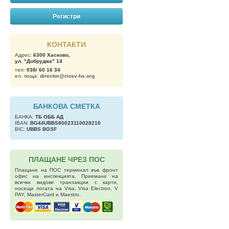
Регистри
КОНТАКТИ
Адрес:
6300 Хасково,
ул. "Добруджа" 14
тел:
038/ 60 16 34
ел. поща:
director@riosv-hs.org
БАНКОВА СМЕТКА
БАНКА:
ТБ OББ АД
IBAN:
BG44UBBS80023110028210
BIC:
UBBS BGSF
ПЛАЩАНЕ ЧРЕЗ ПОС
Плащане на ПОС терминал във фронт
офис на инспекцията. Приемане на
всички видове транзакции с карти,
носещи логата на Visa, Visa Electron, V
PAY, MasterCard и Maestro.