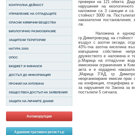
проверки на 121 обекта. Дад
КОНТРОЛНА ДЕЙНОСТ
нарушения на екологичното
наложени са 3 санкции и са
УПРАВЛЕНИЕ НА ОТПАДЪЦИТЕ
стойност 3000 лв. Постъпила
наказателни постановления,
ОПАСНИ ХИМИЧНИ ВЕЩЕСТВА
лв.
БИОЛОГИЧНО РАЗНООБРАЗИЕ
Наложена е еднократна
гр.Димитровград на стойност
ЗАЩИТЕНИ ТЕРИТОРИИ
въздух с азотни оксиди, отд
43%-тна азотна киселина въ
НАТУРА 2000
извършени собствени неп
дружеството е наложена и те
ОПОС
р.Марица на отпадъчни води
емисионни ограничения в Ком
БЮДЖЕТ И ФИНАНСИ
акта и е издадено наказат
„Марица 3”АД, гр. Димит
ДОСТЪП ДО ИНФОРМАЦИЯ
неорганизирани емисии прах о
на конфекция, птицеферма и 
ПРОФИЛ НА КУПУВАЧА
за нарушения по Закона за в
постъпили 5 сигнала.
ОБЩЕСТВЕН ДОСТЪП НА ЗАЯВЛЕНИЯ
ЗАЩИТА НА ЛИЧНИТЕ ДАННИ
Антикорупция
Административен регистър