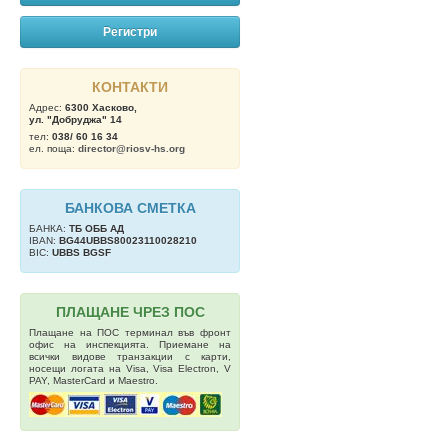
Регистри
КОНТАКТИ
Адрес:
6300 Хасково,
ул. "Добруджа" 14
тел:
038/ 60 16 34
ел. поща:
director@riosv-hs.org
БАНКОВА СМЕТКА
БАНКА:
ТБ OББ АД
IBAN:
BG44UBBS80023110028210
BIC:
UBBS BGSF
ПЛАЩАНЕ ЧРЕЗ ПОС
Плащане на ПОС терминал във фронт
офис на инспекцията. Приемане на
всички видове транзакции с карти,
носещи логата на Visa, Visa Electron, V
PAY, MasterCard и Maestro.