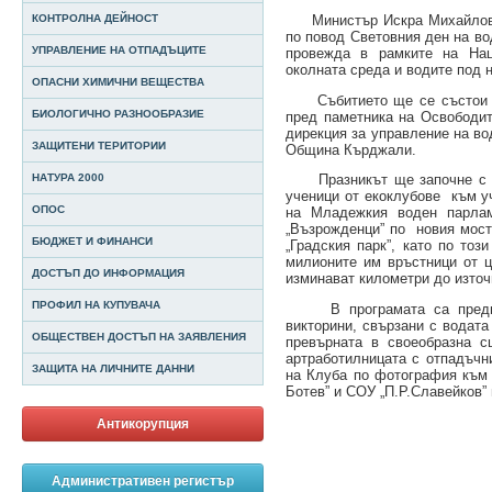
Министър Искра Михайлова 
КОНТРОЛНА ДЕЙНОСТ
по повод Световния ден на во
УПРАВЛЕНИЕ НА ОТПАДЪЦИТЕ
провежда в рамките на Нац
околната среда и водите под 
ОПАСНИ ХИМИЧНИ ВЕЩЕСТВА
Събитието ще се състои на 
БИОЛОГИЧНО РАЗНООБРАЗИЕ
пред паметника на Освободи
дирекция за управление на во
ЗАЩИТЕНИ ТЕРИТОРИИ
Община Кърджали.
НАТУРА 2000
Празникът ще започне с "П
ученици от екоклубове към у
ОПОС
на Младежкия воден парлам
„Възрожденци” по новия мос
БЮДЖЕТ И ФИНАНСИ
„Градския парк”, като по тоз
милионите им връстници от ц
ДОСТЪП ДО ИНФОРМАЦИЯ
изминават километри до източ
ПРОФИЛ НА КУПУВАЧА
В програмата са предвиде
викторини, свързани с водата
ОБЩЕСТВЕН ДОСТЪП НА ЗАЯВЛЕНИЯ
превърната в своеобразна с
артработилницата с отпадъчн
ЗАЩИТА НА ЛИЧНИТЕ ДАННИ
на Клуба по фотография към 
Ботев” и СОУ „П.Р.Славейков”
Антикорупция
Административен регистър