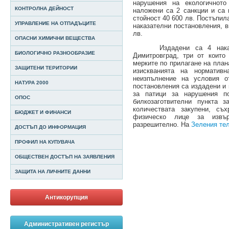
нарушения на екологичното
КОНТРОЛНА ДЕЙНОСТ
наложени са 2 санкции и са 
стойност 40 600 лв. Постъпил
УПРАВЛЕНИЕ НА ОТПАДЪЦИТЕ
наказателни постановления, 
лв.
ОПАСНИ ХИМИЧНИ ВЕЩЕСТВА
Издадени са 4 наказате
БИОЛОГИЧНО РАЗНООБРАЗИЕ
Димитровград, три от които
мерките по прилагане на план
ЗАЩИТЕНИ ТЕРИТОРИИ
изискванията на норматив
неизпълнение на условия о
НАТУРА 2000
постановления са издадени и 
за патици за нарушения п
ОПОС
билкозаготвителни пункта 
количествата закупени, съ
БЮДЖЕТ И ФИНАНСИ
физическо лице за извъ
разрешително. На
Зеления т
ДОСТЪП ДО ИНФОРМАЦИЯ
ПРОФИЛ НА КУПУВАЧА
ОБЩЕСТВЕН ДОСТЪП НА ЗАЯВЛЕНИЯ
ЗАЩИТА НА ЛИЧНИТЕ ДАННИ
Антикорупция
Административен регистър