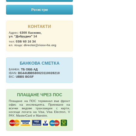
Регистри
КОНТАКТИ
Адрес:
6300 Хасково,
ул. "Добруджа" 14
тел:
038/ 60 16 34
ел. поща:
director@riosv-hs.org
БАНКОВА СМЕТКА
БАНКА:
ТБ OББ АД
IBAN:
BG44UBBS80023110028210
BIC:
UBBS BGSF
ПЛАЩАНЕ ЧРЕЗ ПОС
Плащане на ПОС терминал във фронт
офис на инспекцията. Приемане на
всички видове транзакции с карти,
носещи логата на Visa, Visa Electron, V
PAY, MasterCard и Maestro.