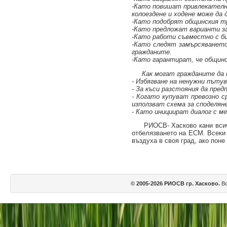
-Като повишат привлекателн
колоездене и ходене може да 
-Като подобрят общинския тр
-Като предложат варианти з
-Като работи съвместно с би
-Като следят замърсяването
гражданите.
-Като гарантират, че общин
Как могат гражданите да п
- Избягване на ненужни пътув
- За къси разстояния да пред
- Когато купуват превозно с
използват схема за споделяне
- Като инициират диалог с м
РИОСВ- Хасково кани всички
отбелязването на ЕСМ. Всеки 
въздуха в своя град, ако пон
© 2005-2026 РИОСВ гр. Хасково.
Вс