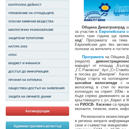
КОНТРОЛНА ДЕЙНОСТ
УПРАВЛЕНИЕ НА ОТПАДЪЦИТЕ
ОПАСНИ ХИМИЧНИ ВЕЩЕСТВА
Община Димитровград
з
БИОЛОГИЧНО РАЗНООБРАЗИЕ
за участие в
Европейската 
която тази година ще прем
ЗАЩИТЕНИ ТЕРИТОРИИ
ход
”. Програмата на тема 
Европейския ден без автомо
НАТУРА 2000
полезни за жителите и гостит
ОПОС
Програмата
на Община Ди
(неделя)
демонстрационн
БЮДЖЕТ И ФИНАНСИ
маршрут от площад „Българ
„Г.С.Раковски”, бул.„Ст.Стамбо
ДОСТЪП ДО ИНФОРМАЦИЯ
в посока до „Винпром”- Хаско
Преди старта на колоезден
ПРОФИЛ НА КУПУВАЧА
шосейни велосипеди
с н
велосипед в стил по желани
ОБЩЕСТВЕН ДОСТЪП НА ЗАЯВЛЕНИЯ
колоездач на спринт 100м.- 
бъде спряно движението за ав
ЗАЩИТА НА ЛИЧНИТЕ ДАННИ
кръстовището с ул.„Кирил и 
на
РИОСВ- Хасково
са предв
екочанти, тениски, книги, ин
Антикорупция
Регионалната екоинспекцията
в региона изпрати информаци
свои и съвместни инициативи 
Административен регистър