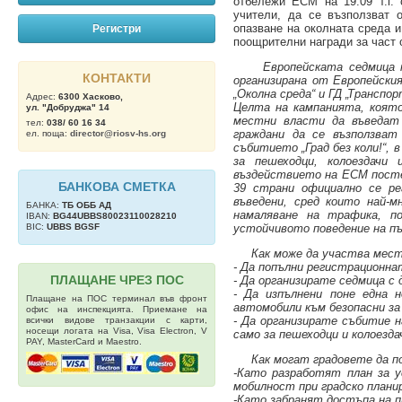
отбележи ЕСМ на 19.09 т.г.
учители, да се възползват 
опазване на околната среда 
Регистри
поощрителни награди за част 
Европейската седмица 
КОНТАКТИ
организирана от Европейски
„Околна среда“ и ГД „Транспо
Адрес:
6300 Хасково,
Целта на кампанията, която
ул. "Добруджа" 14
местни власти да въведат
тел:
038/ 60 16 34
граждани да се възползва
ел. поща:
director@riosv-hs.org
събитието „Град без коли!“, 
за пешеходци, колоездачи
въздействието на ЕСМ постеп
БАНКОВА СМЕТКА
39 страни официално се ре
въведени, сред които най-м
БАНКА:
ТБ OББ АД
намаляване на трафика, п
IBAN:
BG44UBBS80023110028210
BIC:
UBBS BGSF
устойчивото поведение на п
Как може да участва мест
- Да попълни регистрационна
ПЛАЩАНЕ ЧРЕЗ ПОС
- Да организирате седмица с 
- Да изпълнени поне една 
Плащане на ПОС терминал във фронт
автомобили към безопасни за
офис на инспекцията. Приемане на
- Да организирате събитие н
всички видове транзакции с карти,
носещи логата на Visa, Visa Electron, V
само за пешеходци и колоездач
PAY, MasterCard и Maestro.
Как могат градовете да по
-Като разработят план за у
мобилност при градско плани
-Като забранят достъпа на п