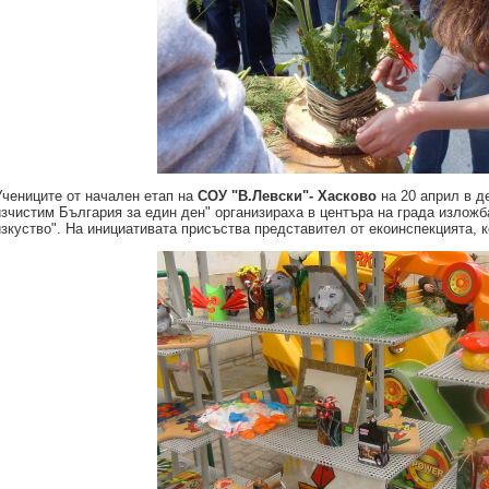
Учениците от начален етап на
СОУ "В.Левски"- Хасково
на 20 април в д
изчистим България за един ден" организираха в центъра на града изложб
изкуство". На инициативата присъства представител от екоинспекцията, к