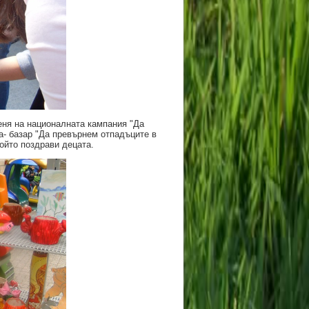
еня на националната кампания "Да
а- базар "Да превърнем отпадъците в
ойто поздрави децата.