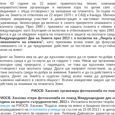
Вече 43 години на 22 април правителства, бизнес компании
неправителствени организации и милиони хора по целия свят 
обединяват с обща отговорност за запазване на планетата. За първи п
Ден на Земята се отбелязва на 22 април 1970 г. в САЩ и Канада. Милио
северно американци участват в демонстрация и настояват политиц
държавници, бизнессреди да включат в своите приоритети опазването 
околната среда. През 1990 г. празникът на нашата планета е обявен 
международен, като България се включва в отбелязването му през 1993 
Целта е да се обединят хората на планетата в защита на околната сред
Международният Ден на Земята през 2013 г. е посветен на „Лицата 
изменението на климата”,
като призовава всеки човек да фокуси
вниманието си и да предприеме действия за постигане на по-устойч
начин на живот.
Денят на Земята има за цел да вдъхнови хората да се грижат по-добре 
околната среда и да ги научи да се гордеят с това. Някои ще организир
разходки сред природата, с надеждата, че това ще вдъхнови пове
отговорност към околната среда. Други ще направят почистване, за 
стане околната среда по-добра за живеене. Каквито и да са действията 
хората, Денят на Земята е чудесен повод всеки човек да доприне
възможно най-много в своята общност. Всички инициативи заедно ще п
действия за опазване на планетата Земя.
РИОСВ- Хасково организира фотоизложба по пов
РИОСВ- Хасково откри фотоизложба по повод Международния ден на
година на водното сътрудничество- 2013 г.
Изложбата включва творби 
конкурс
на РИОСВ- Хасково "Водата- извор на живот и безценно богатств
награждаването на
отличените ученици
се състоя на 15.04.2013 г. в цен
Хасково. Събитието бе уважено от инж. Любомир Дайновски- директор на