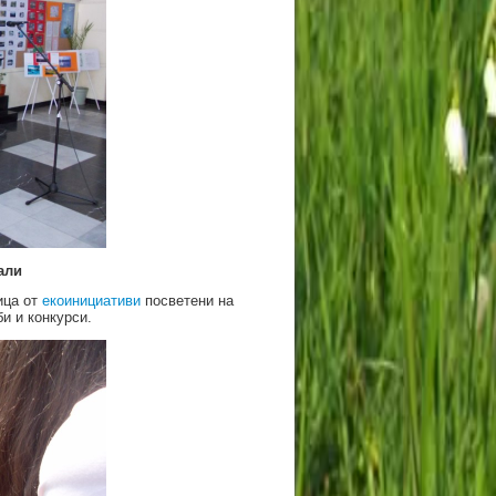
жали
ица от
екоинициативи
посветени на
и и конкурси.