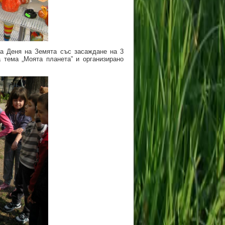
а Деня на Земята със засаждане на 3
 тема „Моята планета” и организирано