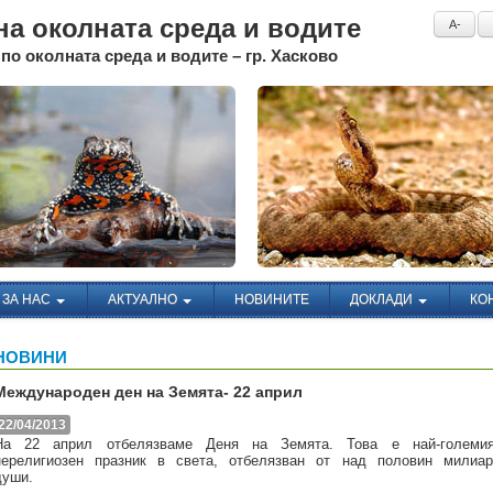
а околната среда и водите
A-
по околната среда и водите – гр. Хасково
ЗА НАС
АКТУАЛНО
НОВИНИТЕ
ДОКЛАДИ
КО
НОВИНИ
Международен ден на Земята- 22 април
22/04/2013
На 22 април отбелязваме Деня на Земята. Това е най-големия
нерелигиозен празник в света, отбелязван от над половин милиа
души.