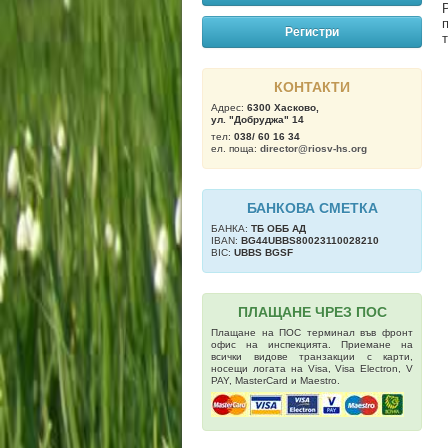
Регистри
КОНТАКТИ
Адрес:
6300 Хасково,
ул. "Добруджа" 14
тел:
038/ 60 16 34
ел. поща:
director@riosv-hs.org
БАНКОВА СМЕТКА
БАНКА:
ТБ OББ АД
IBAN:
BG44UBBS80023110028210
BIC:
UBBS BGSF
ПЛАЩАНЕ ЧРЕЗ ПОС
Плащане на ПОС терминал във фронт
офис на инспекцията. Приемане на
всички видове транзакции с карти,
носещи логата на Visa, Visa Electron, V
PAY, MasterCard и Maestro.