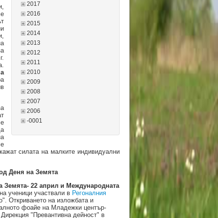
2017
,
се
2016
ът
2015
ни
2014
и,
на
2013
за
2012
г.
2011
а.
на
2010
ра
2009
ив
2008
2007
за
2006
ат
-0001
че
да
на
се
окажат силата на малките индивидуални
од Деня на Земята
 Земята- 22 април и Международната
на ученици участвали в
Регоналния
о". Откриването на изложбата и
тралното фоайе на Младежки център-
 Дирекция "Превантивна дейност" в