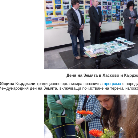
Деня на Земята в Хасково и Кърд
Община Кърджали
традиционно организира празнична
програма
с поред
Международния ден на Земята, включващи почистване на терени, изложб