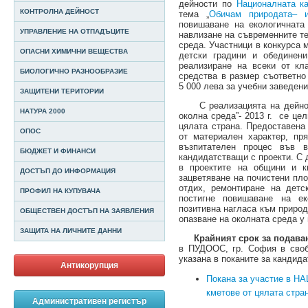
дейности по
Националната ка
КОНТРОЛНА ДЕЙНОСТ
тема „
Обичам природата– 
повишаване на екологичната
УПРАВЛЕНИЕ НА ОТПАДЪЦИТЕ
навлизане на съвременните те
среда. Участници в конкурса 
ОПАСНИ ХИМИЧНИ ВЕЩЕСТВА
детски градини и обединени
реализиране на всеки от кл
БИОЛОГИЧНО РАЗНООБРАЗИЕ
средства в размер съответно
5 000 лева за учебни заведени
ЗАЩИТЕНИ ТЕРИТОРИИ
С реализацията на дейност
НАТУРА 2000
околна среда”- 2013 г. се це
цялата страна. Предоставена
ОПОС
от материален характер, пр
възпитателен процес във в
БЮДЖЕТ И ФИНАНСИ
кандидатстващи с проекти. С 
в проектите на общини и к
ДОСТЪП ДО ИНФОРМАЦИЯ
зацветяване на почистени пло
отдих, ремонтиране на детс
ПРОФИЛ НА КУПУВАЧА
постигне повишаване на ек
позитивна нагласа към природ
ОБЩЕСТВЕН ДОСТЪП НА ЗАЯВЛЕНИЯ
опазване на околната среда у
ЗАЩИТА НА ЛИЧНИТЕ ДАННИ
Крайният срок за подава
в ПУДООС, гр. София в своб
указана в поканите за кандид
Антикорупция
Покана за участие в 
кметове от цялата стра
Административен регистър