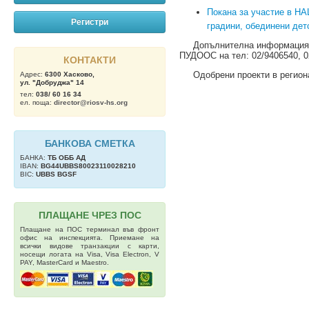
Покана за участие в 
Регистри
градини, обединени дет
Допълнителна информация отн
ПУДООС на тел: 02/9406540, 0
КОНТАКТИ
Одобрени проекти в региона 
Адрес:
6300 Хасково,
ул. "Добруджа" 14
тел:
038/ 60 16 34
ел. поща:
director@riosv-hs.org
БАНКОВА СМЕТКА
БАНКА:
ТБ OББ АД
IBAN:
BG44UBBS80023110028210
BIC:
UBBS BGSF
ПЛАЩАНЕ ЧРЕЗ ПОС
Плащане на ПОС терминал във фронт
офис на инспекцията. Приемане на
всички видове транзакции с карти,
носещи логата на Visa, Visa Electron, V
PAY, MasterCard и Maestro.