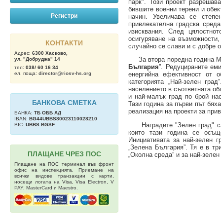
парк". Този проект разрешав
бившите военни терени и обек
Регистри
начин. Увеличава се степе
привлекателна градска среда
изисквания. След цялостнот
осигуряване на възможности,
КОНТАКТИ
случайно се слави и с добре 
Адрес:
6300 Хасково,
За втора поредна година Мин
ул. "Добруджа" 14
България
”. Редуцираните ем
тел:
038/ 60 16 34
ел. поща:
director@riosv-hs.org
енергийна ефективност от о
категорията „Най-зелен гра
населението в съответната об
и най-малък град по брой на
БАНКОВА СМЕТКА
Тази година за първи път бя
реализация на проекти за при
БАНКА:
ТБ OББ АД
IBAN:
BG44UBBS80023110028210
Наградите "Зелен град" са ч
BIC:
UBBS BGSF
които тази година се осъщ
Инициативата за най-зелен г
„Зелена България”. Тя е в тр
ПЛАЩАНЕ ЧРЕЗ ПОС
„Околна среда” и за най-зелен
Плащане на ПОС терминал във фронт
офис на инспекцията. Приемане на
всички видове транзакции с карти,
носещи логата на Visa, Visa Electron, V
PAY, MasterCard и Maestro.