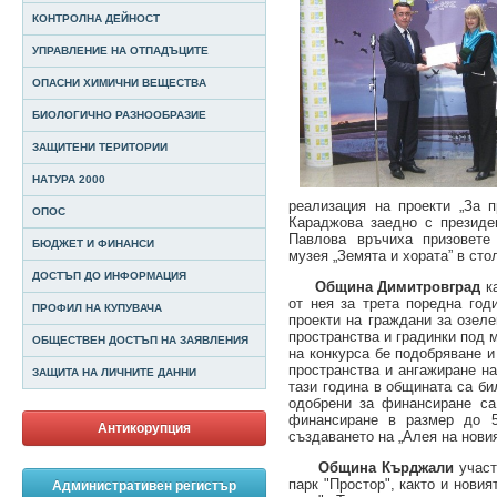
КОНТРОЛНА ДЕЙНОСТ
УПРАВЛЕНИЕ НА ОТПАДЪЦИТЕ
ОПАСНИ ХИМИЧНИ ВЕЩЕСТВА
БИОЛОГИЧНО РАЗНООБРАЗИЕ
ЗАЩИТЕНИ ТЕРИТОРИИ
НАТУРА 2000
реализация на проекти „За 
ОПОС
Караджова заедно с президе
Павлова връчиха призовете
БЮДЖЕТ И ФИНАНСИ
музея „Земята и хората” в сто
ДОСТЪП ДО ИНФОРМАЦИЯ
Община Димитровград
к
от нея за трета поредна год
ПРОФИЛ НА КУПУВАЧА
проекти на граждани за озел
пространства и градинки под 
ОБЩЕСТВЕН ДОСТЪП НА ЗАЯВЛЕНИЯ
на конкурса бе подобряване и
пространства и ангажиране на
ЗАЩИТА НА ЛИЧНИТЕ ДАННИ
тази година в общината са б
одобрени за финансиране са
финансиране в размер до 5
Антикорупция
създаването на „Алея на новия
Община Кърджали
участ
парк "Простор", както и новия
Административен регистър