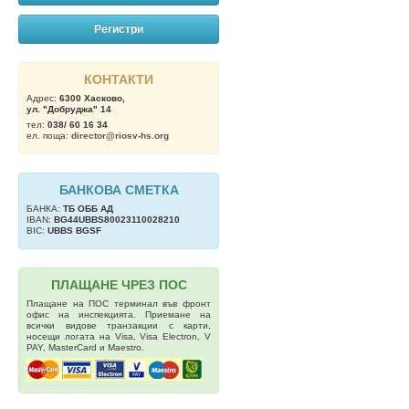
Регистри
КОНТАКТИ
Адрес:
6300 Хасково,
ул. "Добруджа" 14
тел:
038/ 60 16 34
ел. поща:
director@riosv-hs.org
БАНКОВА СМЕТКА
БАНКА:
ТБ OББ АД
IBAN:
BG44UBBS80023110028210
BIC:
UBBS BGSF
ПЛАЩАНЕ ЧРЕЗ ПОС
Плащане на ПОС терминал във фронт
офис на инспекцията. Приемане на
всички видове транзакции с карти,
носещи логата на Visa, Visa Electron, V
PAY, MasterCard и Maestro.