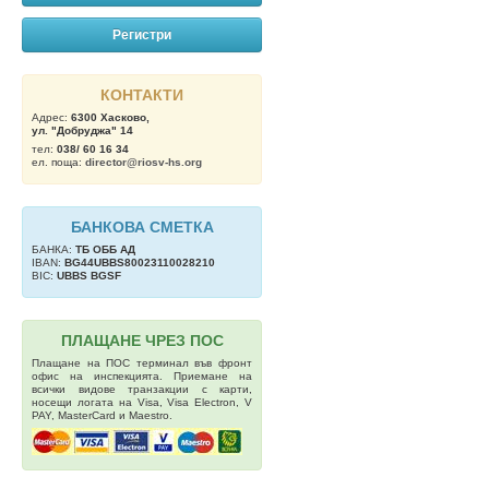
Регистри
КОНТАКТИ
Адрес:
6300 Хасково,
ул. "Добруджа" 14
тел:
038/ 60 16 34
ел. поща:
director@riosv-hs.org
БАНКОВА СМЕТКА
БАНКА:
ТБ OББ АД
IBAN:
BG44UBBS80023110028210
BIC:
UBBS BGSF
ПЛАЩАНЕ ЧРЕЗ ПОС
Плащане на ПОС терминал във фронт
офис на инспекцията. Приемане на
всички видове транзакции с карти,
носещи логата на Visa, Visa Electron, V
PAY, MasterCard и Maestro.