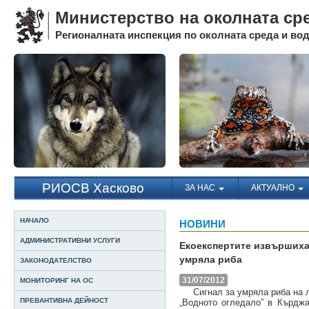
Министерство на околната ср
Регионалната инспекция по околната среда и води
РИОСВ Хасково
ЗА НАС
АКТУАЛНО
НАЧАЛО
НОВИНИ
АДМИНИСТРАТИВНИ УСЛУГИ
Екоекспертите извършиха 
умряла риба
ЗАКОНОДАТЕЛСТВО
31/07/2012
МОНИТОРИНГ НА ОС
Сигнал за умряла риба на ле
ПРЕВАНТИВНА ДЕЙНОСТ
„Водното огледало” в Кърдж