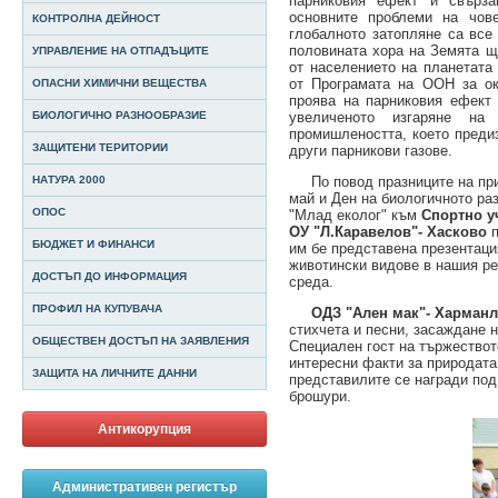
парниковия ефект и свърза
основните проблеми на чов
КОНТРОЛНА ДЕЙНОСТ
глобалното затопляне са все 
половината хора на Земята ще
УПРАВЛЕНИЕ НА ОТПАДЪЦИТЕ
от населението на планетата
от Програмата на ООН за ок
ОПАСНИ ХИМИЧНИ ВЕЩЕСТВА
проява на парниковия ефект 
БИОЛОГИЧНО РАЗНООБРАЗИЕ
увеличеното изгаряне на 
промишлеността, което преди
ЗАЩИТЕНИ ТЕРИТОРИИ
други парникови газове.
По повод празниците на прир
НАТУРА 2000
май и Ден на биологичното ра
ОПОС
"Млад еколог" към
Спортно у
ОУ "Л.Каравелов"- Хасково
БЮДЖЕТ И ФИНАНСИ
им бе представена презентаци
животински видове в нашия ре
ДОСТЪП ДО ИНФОРМАЦИЯ
среда.
ПРОФИЛ НА КУПУВАЧА
ОДЗ "Ален мак"- Харманл
стихчета и песни, засаждане н
ОБЩЕСТВЕН ДОСТЪП НА ЗАЯВЛЕНИЯ
Специален гост на тържествот
интересни факти за природата
ЗАЩИТА НА ЛИЧНИТЕ ДАННИ
представилите се награди под
брошури.
Антикорупция
Административен регистър