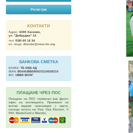
Регистри
КОНТАКТИ
Адрес:
6300 Хасково,
ул. "Добруджа" 14
тел:
038/ 60 16 34
ел. поща:
director@riosv-hs.org
БАНКОВА СМЕТКА
БАНКА:
ТБ OББ АД
IBAN:
BG44UBBS80023110028210
BIC:
UBBS BGSF
ПЛАЩАНЕ ЧРЕЗ ПОС
Плащане на ПОС терминал във фронт
офис на инспекцията. Приемане на
всички видове транзакции с карти,
носещи логата на Visa, Visa Electron, V
PAY, MasterCard и Maestro.