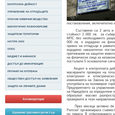
КОНТРОЛНА ДЕЙНОСТ
УПРАВЛЕНИЕ НА ОТПАДЪЦИТЕ
ОПАСНИ ХИМИЧНИ ВЕЩЕСТВА
постановления, включително и
БИОЛОГИЧНО РАЗНООБРАЗИЕ
Съставени са 2 акта и е 
стойност 2 000 лв. за събир
ЗАЩИТЕНИ ТЕРИТОРИИ
МПС без необходимото разре
000 лв. е издадено на физ
НАТУРА 2000
превоз на отпадъци в рамкит
ОПОС
издадено наказателно поста
притежание на защитен животи
БЮДЖЕТ И ФИНАНСИ
на физически лица за незакон
постъпили 5 основателни сигн
ДОСТЪП ДО ИНФОРМАЦИЯ
Акцент в контролната дейн
ПРОФИЛ НА КУПУВАЧА
масираните проверки на пло
електронно и електрическ
ОБЩЕСТВЕН ДОСТЪП НА ЗАЯВЛЕНИЯ
измененията на Закона за уп
употребата на полимерни торб
ЗАЩИТА НА ЛИЧНИТЕ ДАННИ
Предприятието за управление
на Наредбата за определяне н
образуват масово разпрост
проверките в тези направлени
Антикорупция
През месеца активно бе отб
Рилски” организираха съвмест
Административен регистър
по темата. В отбелязването 