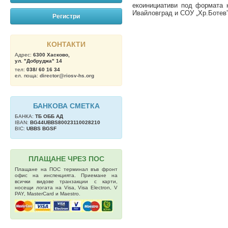
екоинициативи под формата н
Ивайловград и СОУ „Хр.Ботев”
Регистри
КОНТАКТИ
Адрес:
6300 Хасково,
ул. "Добруджа" 14
тел:
038/ 60 16 34
ел. поща:
director@riosv-hs.org
БАНКОВА СМЕТКА
БАНКА:
ТБ OББ АД
IBAN:
BG44UBBS80023110028210
BIC:
UBBS BGSF
ПЛАЩАНЕ ЧРЕЗ ПОС
Плащане на ПОС терминал във фронт
офис на инспекцията. Приемане на
всички видове транзакции с карти,
носещи логата на Visa, Visa Electron, V
PAY, MasterCard и Maestro.