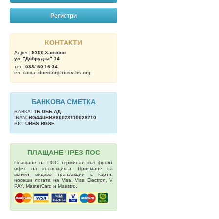
Регистри
КОНТАКТИ
Адрес:
6300 Хасково,
ул. "Добруджа" 14
тел:
038/ 60 16 34
ел. поща:
director@riosv-hs.org
БАНКОВА СМЕТКА
БАНКА:
ТБ OББ АД
IBAN:
BG44UBBS80023110028210
BIC:
UBBS BGSF
ПЛАЩАНЕ ЧРЕЗ ПОС
Плащане на ПОС терминал във фронт
офис на инспекцията. Приемане на
всички видове транзакции с карти,
носещи логата на Visa, Visa Electron, V
PAY, MasterCard и Maestro.