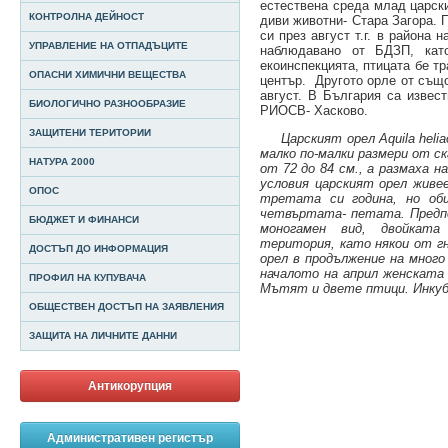
естествена среда млад царск
КОНТРОЛНА ДЕЙНОСТ
диви животни- Стара Загора. 
си през август т.г. в района 
УПРАВЛЕНИЕ НА ОТПАДЪЦИТЕ
наблюдавано от БДЗП, кат
екоинспекцията, птицата бе т
ОПАСНИ ХИМИЧНИ ВЕЩЕСТВА
център. Другото орле от също
август. В България са извест
БИОЛОГИЧНО РАЗНООБРАЗИЕ
РИОСВ- Хасково.
ЗАЩИТЕНИ ТЕРИТОРИИ
Царският орел Aquila heli
малко по-малки размери от с
НАТУРА 2000
от 72 до 84 см., а размаха н
условия царският орел живее
ОПОС
третата си година, но оби
четвъртата- петата. Предпо
БЮДЖЕТ И ФИНАНСИ
моногамен вид, двойката
територия, като някои от г
ДОСТЪП ДО ИНФОРМАЦИЯ
орел в продължение на много
началото на април женската с
ПРОФИЛ НА КУПУВАЧА
Мътят и двете птици. Инкуб
ОБЩЕСТВЕН ДОСТЪП НА ЗАЯВЛЕНИЯ
ЗАЩИТА НА ЛИЧНИТЕ ДАННИ
Антикорупция
Административен регистър