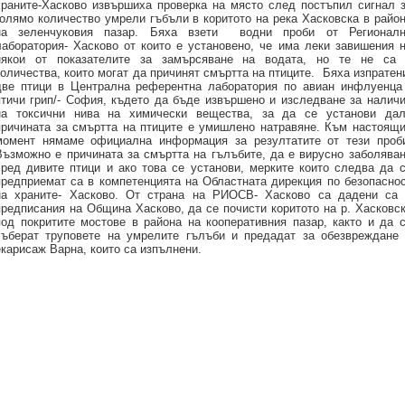
храните-Хасково извършиха проверка на място след постъпил сигнал 
голямо количество умрели гъбъли в коритото на река Хасковска в райо
на зеленчуковия пазар. Бяха взети водни проби от Регионалн
лаборатория- Хасково от които е установено, че има леки завишения 
някои от показателите за замърсяване на водата, но те не са
количества, които могат да причинят смъртта на птиците. Бяха изпрате
две птици в Централна референтна лаборатория по авиан инфлуенца
птичи грип/- София, където да бъде извършено и изследване за налич
на токсични нива на химически вещества, за да се установи да
причината за смъртта на птиците е умишлено натравяне. Към настоящ
момент нямаме официална информация за резултатите от тези проб
Възможно е причината за смъртта на гълъбите, да е вирусно заболява
сред дивите птици и ако това се установи, мерките които следва да 
предприемат са в компетенцията на Областната дирекция по безопасно
на храните- Хасково. От страна на РИОСВ- Хасково са дадени са
предписания на Община Хасково, да се почисти коритото на р. Хасковс
под покритите мостове в района на кооперативния пазар, както и да 
съберат труповете на умрелите гълъби и предадат за обезвреждане
екарисаж Варна, които са изпълнени.