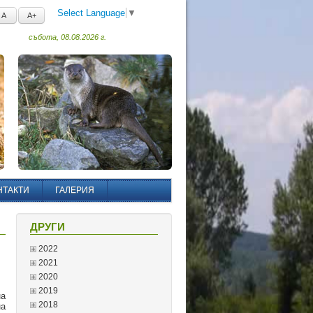
Select Language
▼
A
A+
събота, 08.08.2026 г.
НТАКТИ
ГАЛЕРИЯ
ДРУГИ
2022
2021
2020
2019
а
2018
на