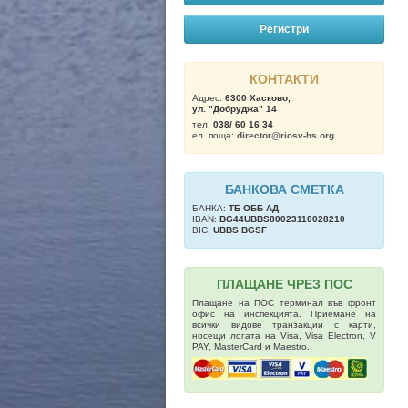
Регистри
КОНТАКТИ
Адрес:
6300 Хасково,
ул. "Добруджа" 14
тел:
038/ 60 16 34
ел. поща:
director@riosv-hs.org
БАНКОВА СМЕТКА
БАНКА:
ТБ OББ АД
IBAN:
BG44UBBS80023110028210
BIC:
UBBS BGSF
ПЛАЩАНЕ ЧРЕЗ ПОС
Плащане на ПОС терминал във фронт
офис на инспекцията. Приемане на
всички видове транзакции с карти,
носещи логата на Visa, Visa Electron, V
PAY, MasterCard и Maestro.