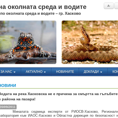
а околната среда и водите
A-
по околната среда и водите – гр. Хасково
ЗА НАС
АКТУАЛНО
НОВИНИТЕ
ДОКЛАДИ
КО
НОВИНИ
Водата на река Хасковска не е причина за смъртта на гълъбите
в района на пазара!
20/09/2011
Миналата седмица експерти от РИОСВ-Хасково, Регионалн
лаборатория към ИАОС-Хасково и Областна дирекция по безопасност 