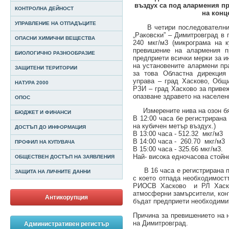
въздух са под алармения п
КОНТРОЛНА ДЕЙНОСТ
на конц
УПРАВЛЕНИЕ НА ОТПАДЪЦИТЕ
В четири последователни ч
„Раковски” – Димитровград в 
ОПАСНИ ХИМИЧНИ ВЕЩЕСТВА
240 мкг/м3 (микрограма на 
превишение на алармения п
БИОЛОГИЧНО РАЗНООБРАЗИЕ
предприети всички мерки за 
на установените алармени пр
ЗАЩИТЕНИ ТЕРИТОРИИ
за това Областна дирекция 
управа – град Хасково, Общ
НАТУРА 2000
РЗИ – град Хасково за приве
опазване здравето на населен
ОПОС
Измерените нива на озон бя
БЮДЖЕТ И ФИНАНСИ
В 12:00 часа бе регистрирана
на кубичен метър въздух.)
ДОСТЪП ДО ИНФОРМАЦИЯ
В 13:00 часа - 512.32 мкг/м3
В 14:00 часа - 260.70 мкг/м3
ПРОФИЛ НА КУПУВАЧА
В 15:00 часа - 325.66 мкг/м3.
Най- висока едночасова стойно
ОБЩЕСТВЕН ДОСТЪП НА ЗАЯВЛЕНИЯ
В 16 часа е регистрирана пъ
ЗАЩИТА НА ЛИЧНИТЕ ДАННИ
с което отпада необходимост
РИОСВ Хасково и РЛ Хасков
атмосферни замърсители, кон
Антикорупция
бъдат предприети необходимит
Причина за превишението на 
на Димитровград.
Административен регистър