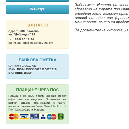
Забележка: Нивото на конц
здравето на хората при кра
Регистри
определя като алармен праг.
период от един час (средн
мониторинг, които са предст
КОНТАКТИ
За допълнителна информаци
Адрес:
6300 Хасково,
ул. "Добруджа" 14
тел:
038/ 60 16 34
ел. поща:
director@riosv-hs.org
БАНКОВА СМЕТКА
БАНКА:
ТБ OББ АД
IBAN:
BG44UBBS80023110028210
BIC:
UBBS BGSF
ПЛАЩАНЕ ЧРЕЗ ПОС
Плащане на ПОС терминал във фронт
офис на инспекцията. Приемане на
всички видове транзакции с карти,
носещи логата на Visa, Visa Electron, V
PAY, MasterCard и Maestro.