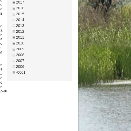
но
2017
де
2016
го
 в
2015
2014
на
2013
ла
2012
зи
2011
ма
во
2010
ез
2009
ел
2008
2007
ни
2006
за
-0001
ца
те
то
 и
ария.