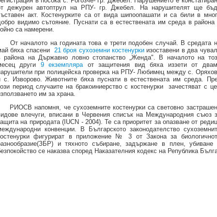
регистрация в посока с. Рогозче- гр. Джебел. Нарушението е констатира
от дежурен автоптрул на РПУ- гр. Джебел. На нарушителят ще бъ
съставен акт. Костенурките са от вида шипоопашати и са били в мно
добро видимо сътояние. Пуснати са в естествената им среда в района
койно са намерени.
От началото на годината това е трети подобен случай. В средата 
май бяха спасени
21 броя сухоземни костенурки
изоставени в два чува
в района на Държавно ловно стопанство „Женда". В началото на то
месец други
9 екземпляра
от защитения вид бяха иззети от два
нарушители при полицейска проверка на РПУ- Любимец между с. Оряхо
и с. Изворово. Животните бяха пуснати в естествената им среда. Пр
този период случаите на бракоиниерство с костенурки зачестяват с ц
използването им за храна.
РИОСВ напомня, че сухоземните костенурки са световно застраше
видове влечуги, вписани в Червения списък на Международния съюз 
защита на природата (IUCN - 2004). Те са приоритет за опазване от реди
международни конвенции. В Българското законодателство сухоземни
костенурки фигурират в приложение № 3 от Законa за биологично
разнообразие(ЗБР) и тяхното събиране, задържане в плен, убиване
безпокойство се наказва според Наказателния кодекс на Република Бълг