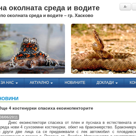
а околната среда и водите
A-
по околната среда и водите – гр. Хасково
ЗА НАС
АКТУАЛНО
НОВИНИТЕ
ДОКЛАДИ
КО
НОВИНИ
Още 4 костенурки спасиха екоинспекторите
08/06/2011
Днес екоинспектори спасиха от плен и пуснаха в естествената 
среда нови 4 сухоземни костенурки, обект на бракониерство. Бракониер
и други две лица са се придвижвали с лек автомобил с пловдивс