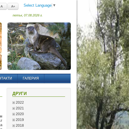
Select Language
▼
A
A+
петък, 07.08.2026 г.
НТАКТИ
ГАЛЕРИЯ
ДРУГИ
2022
2021
2020
им
2019
ът
ка
2018