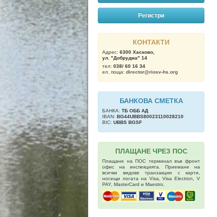
Регистри
КОНТАКТИ
Адрес:
6300 Хасково,
ул. "Добруджа" 14
тел:
038/ 60 16 34
ел. поща:
director@riosv-hs.org
БАНКОВА СМЕТКА
БАНКА:
ТБ OББ АД
IBAN:
BG44UBBS80023110028210
BIC:
UBBS BGSF
ПЛАЩАНЕ ЧРЕЗ ПОС
Плащане на ПОС терминал във фронт
офис на инспекцията. Приемане на
всички видове транзакции с карти,
носещи логата на Visa, Visa Electron, V
PAY, MasterCard и Maestro.