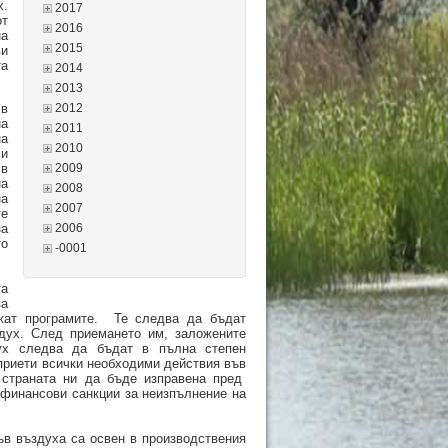
х.
2017
от
2016
на
2015
ви
та
2014
2013
 в
2012
на
2011
на
2010
 и
 в
2009
на
2008
на
2007
те
за
2006
то
-0001
та
за
ат програмите.
Те следва да бъдат
здух. След приемането им, заложените
ух следва да бъдат в пълна степен
приети всички необходими действия във
 страната ни да бъде изправена пред
 финансови санкции за неизпълнение на
в въздуха са освен в производствения