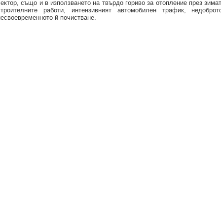
сектор, също и в използването на твърдо гориво за отопление през зима
строителните работи, интензивният автомобилен трафик, недобр
несвоевременното й почистване.