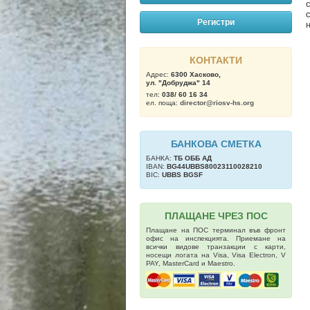
Регистри
КОНТАКТИ
Адрес:
6300 Хасково,
ул. "Добруджа" 14
тел:
038/ 60 16 34
ел. поща:
director@riosv-hs.org
БАНКОВА СМЕТКА
БАНКА:
ТБ OББ АД
IBAN:
BG44UBBS80023110028210
BIC:
UBBS BGSF
ПЛАЩАНЕ ЧРЕЗ ПОС
Плащане на ПОС терминал във фронт
офис на инспекцията. Приемане на
всички видове транзакции с карти,
носещи логата на Visa, Visa Electron, V
PAY, MasterCard и Maestro.