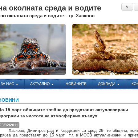
а околната среда и водите
A-
по околната среда и водите – гр. Хасково
ЗА НАС
АКТУАЛНО
НОВИНИТЕ
ДОКЛАДИ
КО
НОВИНИ
До 15 март общините трябва да представят актуализирани
програми за чистота на атмосферния въздух
23/02/2011
Хасково, Димитровград и Кърджали са сред 29- те общини, кои
трябва да представят до 15 март
т.г. в МОСВ актуализирани и прие