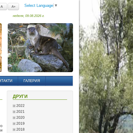
Select Language
▼
A
A+
неделя, 09.08.2026 г.
НТАКТИ
ГАЛЕРИЯ
ДРУГИ
2022
2021
2020
2019
то
2018
ти