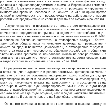
програми за намаляване нивата на замърсители в атмосферния възду
Във връзка с официално уведомително писмо на Европейската комисия 
30.09.2011 г. България е уведомена за открита процедура по нарушение 
Общностното право за неспазване на нормите на ФПЧ10 /фини прахо
частици/ и необходимостта от преразглеждане на действащите в момен
програми и от предприемане на спешни действия за актуализирането им.
Актуализирането на програмите се налага с цел привеждането им
съответствие с нормативните изисквания и по- специално извършване 
количествено определяне на приноса на отделните сектори/източници 
емисии към нивата на замърсяване и по-конкретно към нивата на ФПЧ10
на основание Закона за чистотата на атмосферния въздух.
Когато
даден район общата маса на емисиите довежда до превишаване 
нормите за вредни вещества (замърсители) в атмосферния въздух и 
нормите за отлагания, кметовете на общините разработват и общински
съвети приемат програми за намаляване нивата на замърсителите и 
достигане на утвърдените норми в установените за целта срокове, кои
са задължителни за изпълнение, гласи чл. 27 от ЗЧАВ.
Определяне на конкретните източници на замърсяване на територия
на всяка община и адекватни и реално постижими краткосрочни мерки 
действие са част от основната информация, която трябва да съдърж
актуализирани по всички показатели за качество на атмосферния въ
мерки за намаляване нивата на замърсители в атмосферния възд
реализирани, което ще бъде контролирано от РИОСВ.
Ако не бъдат пред
връзка с разработването/ актуализирането на програмите възможно е
реалната опасност да бъде осъдена, като й бъдат наложени значителни
задълженията й съгласно правото на Европейската общност.
Основните причини за повишеното количество на прахови частици въ