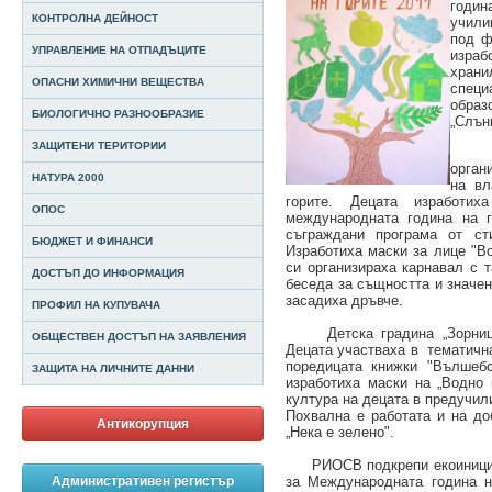
годин
КОНТРОЛНА ДЕЙНОСТ
учили
под ф
УПРАВЛЕНИЕ НА ОТПАДЪЦИТЕ
израб
храни
ОПАСНИ ХИМИЧНИ ВЕЩЕСТВА
специ
образ
БИОЛОГИЧНО РАЗНООБРАЗИЕ
„Слън
ЗАЩИТЕНИ ТЕРИТОРИИ
Детс
орган
НАТУРА 2000
на вл
горите. Децата изработих
ОПОС
международната година на г
съграждани програма от ст
БЮДЖЕТ И ФИНАНСИ
Изработиха маски за лице "Во
си организираха карнавал с т
ДОСТЪП ДО ИНФОРМАЦИЯ
беседа за същността и значен
засадиха дръвче.
ПРОФИЛ НА КУПУВАЧА
Детска градина „Зорница”о
ОБЩЕСТВЕН ДОСТЪП НА ЗАЯВЛЕНИЯ
Децата участваха в
тематична
поредицата книжки "Вълшебс
ЗАЩИТА НА ЛИЧНИТЕ ДАННИ
изработиха маски на „Водно 
култура на децата в предучил
Похвална е работата и на
до
Антикорупция
„Нека е зелено".
РИОСВ подкрепи екоинициати
за Международната година на
Административен регистър