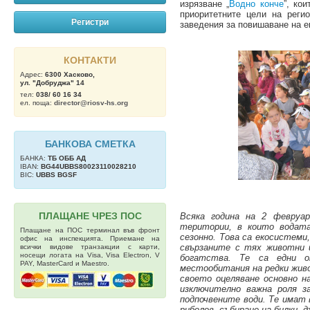
изрязване „
Водно конче
”, ко
приоритетните цели на реги
Регистри
заведения за повишаване на е
КОНТАКТИ
Адрес:
6300 Хасково,
ул. "Добруджа" 14
тел:
038/ 60 16 34
ел. поща:
director@riosv-hs.org
БАНКОВА СМЕТКА
БАНКА:
ТБ OББ АД
IBAN:
BG44UBBS80023110028210
BIC:
UBBS BGSF
ПЛАЩАНЕ ЧРЕЗ ПОС
Всяка година на 2 февруа
територии, в които водата
Плащане на ПОС терминал във фронт
сезонно. Това са екосистеми
офис на инспекцията. Приемане на
свързаните с тях животни 
всички видове транзакции с карти,
носещи логата на Visa, Visa Electron, V
богатства. Те са едни о
PAY, MasterCard и Maestro.
местообитания на редки жив
своето оцеляване основно н
изключително важна роля з
подпочвените води. Те имат 
риболов, събиране на билки, д