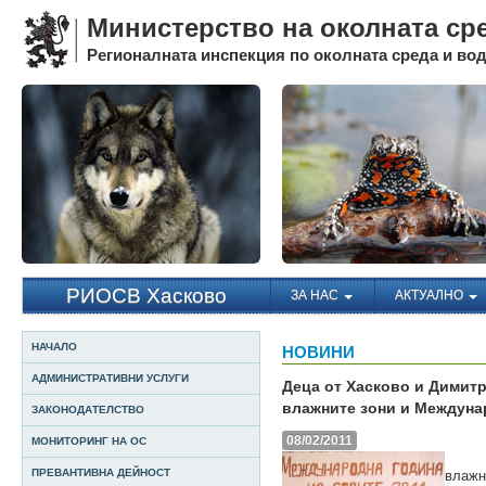
Министерство на околната ср
Регионалната инспекция по околната среда и води
РИОСВ Хасково
ЗА НАС
АКТУАЛНО
НАЧАЛО
НОВИНИ
АДМИНИСТРАТИВНИ УСЛУГИ
Деца от Хасково и Димитр
влажните зони и Междунар
ЗАКОНОДАТЕЛСТВО
08/02/2011
МОНИТОРИНГ НА ОС
По п
ПРЕВАНТИВНА ДЕЙНОСТ
влажн