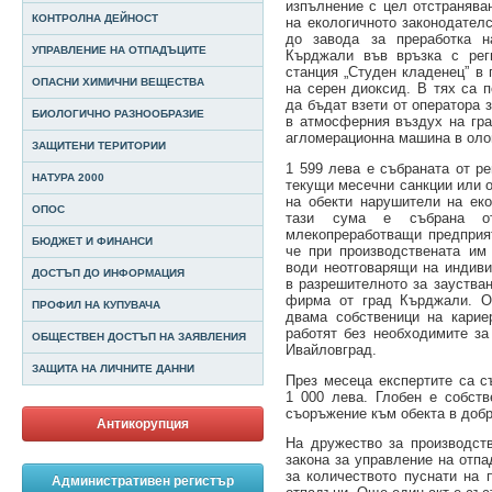
изпълнение с цел отстранява
КОНТРОЛНА ДЕЙНОСТ
на екологичното законодател
до завода за преработка н
УПРАВЛЕНИЕ НА ОТПАДЪЦИТЕ
Кърджали във връзка с реги
станция „Студен кладенец” в
ОПАСНИ ХИМИЧНИ ВЕЩЕСТВА
на серен диоксид. В тях са 
да бъдат взети от оператора 
БИОЛОГИЧНО РАЗНООБРАЗИЕ
в атмосферния въздух на гра
агломерационна машина в оло
ЗАЩИТЕНИ ТЕРИТОРИИ
1 599 лева е събраната от р
НАТУРА 2000
текущи месечни санкции или о
на обекти нарушители на еко
ОПОС
тази сума е събрана о
млекопреработващи предприят
БЮДЖЕТ И ФИНАНСИ
че при производствената им
води неотговарящи на индиви
ДОСТЪП ДО ИНФОРМАЦИЯ
в разрешителното за зауства
фирма от град Кърджали. Ос
ПРОФИЛ НА КУПУВАЧА
двама собственици на карие
работят без необходимите за
ОБЩЕСТВЕН ДОСТЪП НА ЗАЯВЛЕНИЯ
Ивайловград.
ЗАЩИТА НА ЛИЧНИТЕ ДАННИ
През месеца експертите са с
1 000 лева. Глобен е собств
съоръжение към обекта в добр
Антикорупция
На дружество за производст
закона за управление на отп
за количеството пуснати на 
Административен регистър