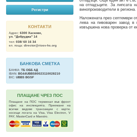
отпадъци. Още един акт е със
на отпадъците. За липсата н
винопроизводители в региона.
Регистри
Наложената през септември от
лева на пивоварен завод в 
КОНТАКТИ
извършена нова проверка от е
Адрес:
6300 Хасково,
ул. "Добруджа" 14
тел:
038/ 60 16 34
ел. поща:
director@riosv-hs.org
БАНКОВА СМЕТКА
БАНКА:
ТБ OББ АД
IBAN:
BG44UBBS80023110028210
BIC:
UBBS BGSF
ПЛАЩАНЕ ЧРЕЗ ПОС
Плащане на ПОС терминал във фронт
офис на инспекцията. Приемане на
всички видове транзакции с карти,
носещи логата на Visa, Visa Electron, V
PAY, MasterCard и Maestro.