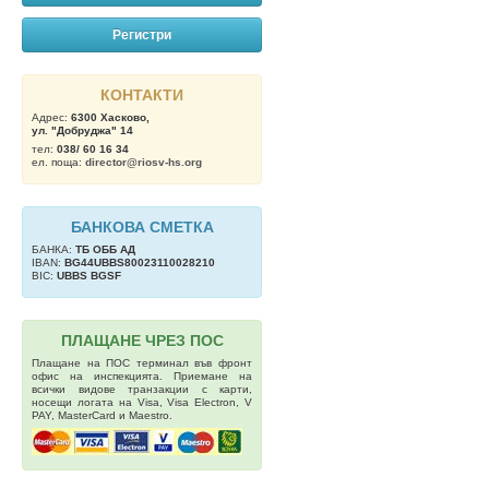
Регистри
КОНТАКТИ
Адрес:
6300 Хасково,
ул. "Добруджа" 14
тел:
038/ 60 16 34
ел. поща:
director@riosv-hs.org
БАНКОВА СМЕТКА
БАНКА:
ТБ OББ АД
IBAN:
BG44UBBS80023110028210
BIC:
UBBS BGSF
ПЛАЩАНЕ ЧРЕЗ ПОС
Плащане на ПОС терминал във фронт
офис на инспекцията. Приемане на
всички видове транзакции с карти,
носещи логата на Visa, Visa Electron, V
PAY, MasterCard и Maestro.