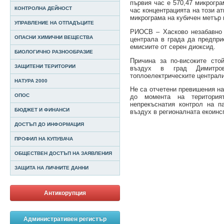
първия час е 570,47 микрогр
КОНТРОЛНА ДЕЙНОСТ
час концентрацията на този а
микрограма на кубичен метър 
УПРАВЛЕНИЕ НА ОТПАДЪЦИТЕ
РИОСВ – Хасково незабавно 
ОПАСНИ ХИМИЧНИ ВЕЩЕСТВА
централа в града да предпр
емисиите от серен диоксид.
БИОЛОГИЧНО РАЗНООБРАЗИЕ
Причина за по-високите сто
ЗАЩИТЕНИ ТЕРИТОРИИ
въздух в град Димитр
топлоелектрическите централи
НАТУРА 2000
Не са отчетени превишения н
ОПОС
до момента на територия
непрекъснатия контрол на п
БЮДЖЕТ И ФИНАНСИ
въздух в регионалната екоинс
ДОСТЪП ДО ИНФОРМАЦИЯ
ПРОФИЛ НА КУПУВАЧА
ОБЩЕСТВЕН ДОСТЪП НА ЗАЯВЛЕНИЯ
ЗАЩИТА НА ЛИЧНИТЕ ДАННИ
Антикорупция
Административен регистър