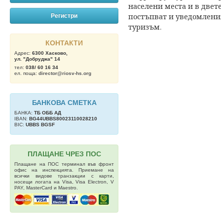
населени места и в двете
постъпват и уведомлени
Регистри
туризъм.
КОНТАКТИ
Адрес:
6300 Хасково,
ул. "Добруджа" 14
тел:
038/ 60 16 34
ел. поща:
director@riosv-hs.org
БАНКОВА СМЕТКА
БАНКА:
ТБ OББ АД
IBAN:
BG44UBBS80023110028210
BIC:
UBBS BGSF
ПЛАЩАНЕ ЧРЕЗ ПОС
Плащане на ПОС терминал във фронт
офис на инспекцията. Приемане на
всички видове транзакции с карти,
носещи логата на Visa, Visa Electron, V
PAY, MasterCard и Maestro.