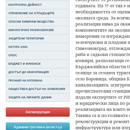
годината. На 35 от тях е
КОНТРОЛНА ДЕЙНОСТ
необходимостта от оценк
УПРАВЛЕНИЕ НА ОТПАДЪЦИТЕ
околната среда. За всич
ОПАСНИ ХИМИЧНИ ВЕЩЕСТВА
реализация няма да ока
компонентите на околна
БИОЛОГИЧНО РАЗНООБРАЗИЕ
намерения са изграждане
ЗАЩИТЕНИ ТЕРИТОРИИ
зеленчукови и плодови 
НАТУРА 2000
Симеоновград, отглежда
риба в садкови стопанст
ОПОС
язовири, разполагащи се
БЮДЖЕТ И ФИНАНСИ
Кърджалийска области.
О
селище за сезонен туриз
ДОСТЪП ДО ИНФОРМАЦИЯ
село Боровица, община 
ПРОФИЛ НА КУПУВАЧА
канализацията, осигурен
ОБЩЕСТВЕН ДОСТЪП НА ЗАЯВЛЕНИЯ
пречиствателни станции 
издали експертите от РИ
ЗАЩИТА НА ЛИЧНИТЕ ДАННИ
и юридически лица по р
реализацията на които н
Антикорупция
Такива са в по-голямата
реконструкция и ремонт 
инфраструктура или изг
Административен регистър