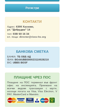
Регистри
КОНТАКТИ
Адрес:
6300 Хасково,
ул. "Добруджа" 14
тел:
038/ 60 16 34
ел. поща:
director@riosv-hs.org
БАНКОВА СМЕТКА
БАНКА:
ТБ OББ АД
IBAN:
BG44UBBS80023110028210
BIC:
UBBS BGSF
ПЛАЩАНЕ ЧРЕЗ ПОС
Плащане на ПОС терминал във фронт
офис на инспекцията. Приемане на
всички видове транзакции с карти,
носещи логата на Visa, Visa Electron, V
PAY, MasterCard и Maestro.