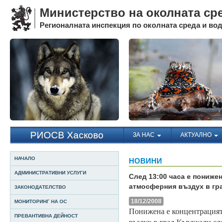
Министерство на околната ср
Регионалната инспекция по околната среда и води
РИОСВ Хасково
ЗА НАС
АКТУАЛНО
НАЧАЛО
НОВИНИ
АДМИНИСТРАТИВНИ УСЛУГИ
След 13:00 часа е пониже
атмосферния въздух в гр
ЗАКОНОДАТЕЛСТВО
18/12/2008
МОНИТОРИНГ НА ОС
Понижена е концентрацият
ПРЕВАНТИВНА ДЕЙНОСТ
въздух в град Кърджали сл