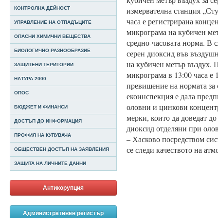
КОНТРОЛНА ДЕЙНОСТ
измервателна станция „Сту
часа е регистрирана конце
УПРАВЛЕНИЕ НА ОТПАДЪЦИТЕ
микрограма на кубичен мет
ОПАСНИ ХИМИЧНИ ВЕЩЕСТВА
средно-часовата норма. В 
БИОЛОГИЧНО РАЗНООБРАЗИЕ
серен диоксид във въздушн
на кубичен метър въздух. 
ЗАЩИТЕНИ ТЕРИТОРИИ
микрограма в 1
3
:00 часа е
НАТУРА 2000
превишение на нормата за 
ОПОС
екоинспекция е дала предп
оловни и цинкови концент
БЮДЖЕТ И ФИНАНСИ
мерки, които да доведат до
ДОСТЪП ДО ИНФОРМАЦИЯ
диоксид отделяни при оло
ПРОФИЛ НА КУПУВАЧА
– Хасково посредством сис
се следи качеството на атм
ОБЩЕСТВЕН ДОСТЪП НА ЗАЯВЛЕНИЯ
ЗАЩИТА НА ЛИЧНИТЕ ДАННИ
Антикорупция
Административен регистър