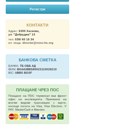
Регистри
КОНТАКТИ
Адрес:
6300 Хасково,
ул. "Добруджа" 14
тел:
038/ 60 16 34
ел. поща:
director@riosv-hs.org
БАНКОВА СМЕТКА
БАНКА:
ТБ OББ АД
IBAN:
BG44UBBS80023110028210
BIC:
UBBS BGSF
ПЛАЩАНЕ ЧРЕЗ ПОС
Плащане на ПОС терминал във фронт
офис на инспекцията. Приемане на
всички видове транзакции с карти,
носещи логата на Visa, Visa Electron, V
PAY, MasterCard и Maestro.