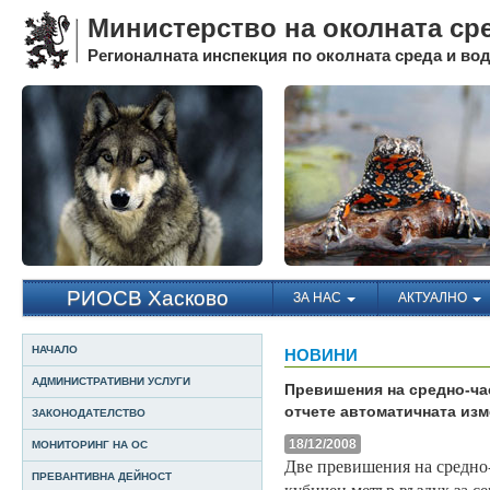
Министерство на околната ср
Регионалната инспекция по околната среда и води
РИОСВ Хасково
ЗА НАС
АКТУАЛНО
НАЧАЛО
НОВИНИ
АДМИНИСТРАТИВНИ УСЛУГИ
Превишения на средно-ча
отчете автоматичната из
ЗАКОНОДАТЕЛСТВО
18/12/2008
МОНИТОРИНГ НА ОС
Две превишения на средно-
ПРЕВАНТИВНА ДЕЙНОСТ
кубичен метър въздух за с