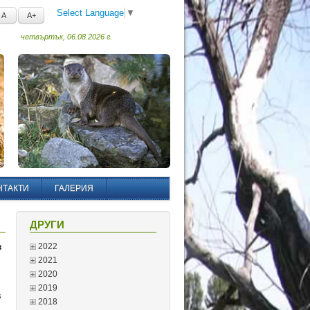
Select Language
▼
A
A+
четвъртък, 06.08.2026 г.
НТАКТИ
ГАЛЕРИЯ
ДРУГИ
в
2022
2021
2020
2019
в
2018