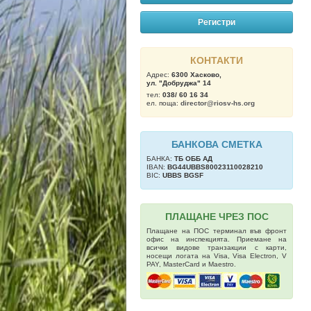
Регистри
КОНТАКТИ
Адрес:
6300 Хасково,
ул. "Добруджа" 14
тел:
038/ 60 16 34
ел. поща:
director@riosv-hs.org
БАНКОВА СМЕТКА
БАНКА:
ТБ OББ АД
IBAN:
BG44UBBS80023110028210
BIC:
UBBS BGSF
ПЛАЩАНЕ ЧРЕЗ ПОС
Плащане на ПОС терминал във фронт
офис на инспекцията. Приемане на
всички видове транзакции с карти,
носещи логата на Visa, Visa Electron, V
PAY, MasterCard и Maestro.