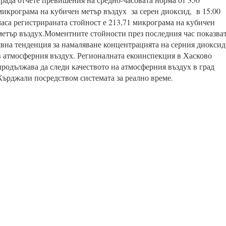
микрограма на кубичен метър въздух
за серен диоксид
,
в 1
5
:00
часа регистрираната стойност е
213
,
71
микрограма на кубичен
метър въздух.
Моментните стойности през последния час показва
явна тенденция за намаляване концентрацията на серния диоксид
в атмосферния въздух. Регионалната екоинспекция в Хасково
продължава да следи качеството на атмосферния въздух в град
Кърджали посредством системата за реално време.