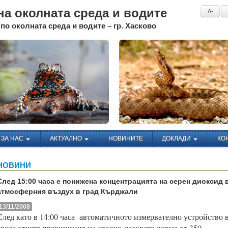
а околната среда и водите
A-
по околната среда и водите – гр. Хасково
ЗА НАС
АКТУАЛНО
НОВИНИТЕ
ДОКЛАДИ
КО
НОВИНИ
След 15:00 часа е понижена концентрацията на серен диоксид 
атмосферния въздух в град Кърджали
13/11/2008
След като в 14:00 часа
автоматичното измервателно устройство 
града отчете превишения
на
средно-часовата норма от 350