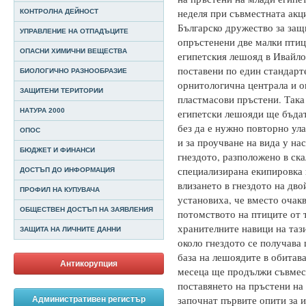
неделя при съвместната акц
КОНТРОЛНА ДЕЙНОСТ
Българско дружество за защ
УПРАВЛЕНИЕ НА ОТПАДЪЦИТЕ
опръстенени две малки птици
ОПАСНИ ХИМИЧНИ ВЕЩЕСТВА
египетския лешояд в Ивайло
поставени по един стандарт
БИОЛОГИЧНО РАЗНООБРАЗИЕ
орнитологична централа и о
ЗАЩИТЕНИ ТЕРИТОРИИ
пластмасови пръстени. Така
НАТУРА 2000
египетски лешояди ще бъдат
без да е нужно повторно ул
ОПОС
и за проучване на вида у нас
БЮДЖЕТ И ФИНАНСИ
гнездото, разположено в ск
специализирана екипировка 
ДОСТЪП ДО ИНФОРМАЦИЯ
влизането в гнездото на дв
ПРОФИЛ НА КУПУВАЧА
установиха, че вместо очак
ОБЩЕСТВЕН ДОСТЪП НА ЗАЯВЛЕНИЯ
потомството на птиците от 
хранителните навици на таз
ЗАЩИТА НА ЛИЧНИТЕ ДАННИ
около гнездото се получава
база на лешоядите в обитава
Антикорупция
месеца ще продължи съвмест
поставянето на пръстени на
започнат първите опити за и
Административен регистър