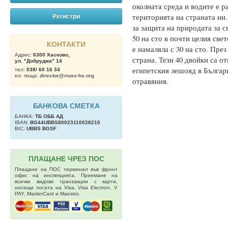
околната среда и водите е 
територията на страната ни.
Регистри
за защита на природата за 
50 на сто в почти целия свет
КОНТАКТИ
е намаляла с 30 на сто. През
Адрес:
6300 Хасково,
страна. Тези 40 двойки са о
ул. "Добруджа" 14
египетския лешояд в Българ
тел:
038/ 60 16 34
ел. поща:
director@riosv-hs.org
отравяния.
БАНКОВА СМЕТКА
БАНКА:
ТБ OББ АД
IBAN:
BG44UBBS80023110028210
BIC:
UBBS BGSF
ПЛАЩАНЕ ЧРЕЗ ПОС
Плащане на ПОС терминал във фронт
офис на инспекцията. Приемане на
всички видове транзакции с карти,
носещи логата на Visa, Visa Electron, V
PAY, MasterCard и Maestro.