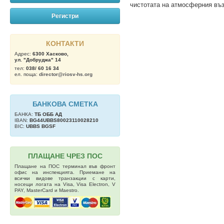
чистотата на атмосферния въз
Регистри
КОНТАКТИ
Адрес:
6300 Хасково,
ул. "Добруджа" 14
тел:
038/ 60 16 34
ел. поща:
director@riosv-hs.org
БАНКОВА СМЕТКА
БАНКА:
ТБ OББ АД
IBAN:
BG44UBBS80023110028210
BIC:
UBBS BGSF
ПЛАЩАНЕ ЧРЕЗ ПОС
Плащане на ПОС терминал във фронт
офис на инспекцията. Приемане на
всички видове транзакции с карти,
носещи логата на Visa, Visa Electron, V
PAY, MasterCard и Maestro.