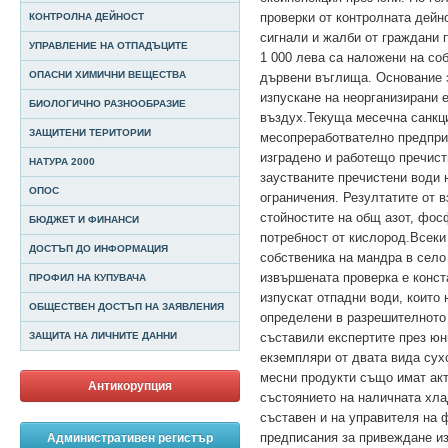
проверки от контролната дейн
КОНТРОЛНА ДЕЙНОСТ
сигнали и жалби от граждани 
УПРАВЛЕНИЕ НА ОТПАДЪЦИТЕ
1 000 лева са наложени на со
ОПАСНИ ХИМИЧНИ ВЕЩЕСТВА
дървени въглища. Основание з
изпускане на неорганизирани
БИОЛОГИЧНО РАЗНООБРАЗИЕ
въздух.
Текуща месечна санкци
ЗАЩИТЕНИ ТЕРИТОРИИ
месопреработвателно предпри
изградено и работещо пречист
НАТУРА 2000
заустваните пречистени води 
ОПОС
ограничения. Резултатите от 
стойностите на общ азот, фос
БЮДЖЕТ И ФИНАНСИ
потребност от кислород.
Всеки
ДОСТЪП ДО ИНФОРМАЦИЯ
собственика на мандра в село
извършената проверка е конст
ПРОФИЛ НА КУПУВАЧА
изпускат отпадни води, които 
ОБЩЕСТВЕН ДОСТЪП НА ЗАЯВЛЕНИЯ
определени в разрешителното 
ЗАЩИТА НА ЛИЧНИТЕ ДАННИ
съставили експертите през юн
екземпляри от двата вида сух
месни продукти също имат акт
Антикорупция
състоянието на наличната хл
съставен и на управителя на 
предписания за привеждане и
Административен регистър