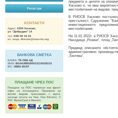
предмета и целите за опазва
Хасково е, че има вероятнос
Регистри
местообитания на видове, пре
В РИОСВ Хасково постъпиха 
престъпност, Сдружение "Бал
КОНТАКТИ
инвестиционното предложе
местообитания.
Адрес:
6300 Хасково,
ул. "Добруджа" 14
На 11.01.2022г. в РИОСВ Хаск
тел:
038/ 60 16 34
ел. поща:
director@riosv-hs.org
Находище „Розино“, площ „Ти
Предвид описаните обстоят
административно производст
БАНКОВА СМЕТКА
„Тинтява“.
БАНКА:
ТБ OББ АД
IBAN:
BG44UBBS80023110028210
BIC:
UBBS BGSF
ПЛАЩАНЕ ЧРЕЗ ПОС
Плащане на ПОС терминал във фронт
офис на инспекцията. Приемане на
всички видове транзакции с карти,
носещи логата на Visa, Visa Electron, V
PAY, MasterCard и Maestro.