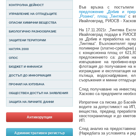
КОНТРОЛНА ДЕЙНОСТ
Във връзка с постъпили
предложение „Добив и пре
УПРАВЛЕНИЕ НА ОТПАДЪЦИТЕ
„Розино“, площ „Тинтява“
с въ
Ивайловград, РИОСВ - Хасков
ОПАСНИ ХИМИЧНИ ВЕЩЕСТВА
На 17.11.2021г. „Тинтява Екс
БИОЛОГИЧНО РАЗНООБРАЗИЕ
Ивайловград подаде в РИОСВ
за „Добив и преработка на п
ЗАЩИТЕНИ ТЕРИТОРИИ
„Тинтява“. Възложителят пр
полимерни (златно-сребърни) 
НАТУРА 2000
с концесионна площ от 621,8
предложението са: добив на
ОПОС
извършване на пробивно-взр
флотация до получаване на к
БЮДЖЕТ И ФИНАНСИ
изграждане и експлоатация н
пътища, водоснабдяване, ел
ДОСТЪП ДО ИНФОРМАЦИЯ
съоръжения и минни отпадъци 
ПРОФИЛ НА КУПУВАЧА
След получаване на инвести
Хасково са предприети необх
ОБЩЕСТВЕН ДОСТЪП НА ЗАЯВЛЕНИЯ
Изпратени са писма до Басейно
ЗАЩИТА НА ЛИЧНИТЕ ДАННИ
водите за допустимост на ИП
вещества, предвид преработв
хвостохранилище и до кметове
Антикорупция
ИП.
След анализ на предоставена
Административен регистър
(Наредбата за условията и ре