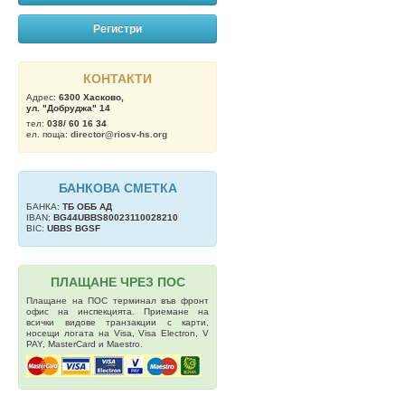
Регистри
КОНТАКТИ
Адрес:
6300 Хасково,
ул. "Добруджа" 14
тел:
038/ 60 16 34
ел. поща:
director@riosv-hs.org
БАНКОВА СМЕТКА
БАНКА:
ТБ OББ АД
IBAN:
BG44UBBS80023110028210
BIC:
UBBS BGSF
ПЛАЩАНЕ ЧРЕЗ ПОС
Плащане на ПОС терминал във фронт
офис на инспекцията. Приемане на
всички видове транзакции с карти,
носещи логата на Visa, Visa Electron, V
PAY, MasterCard и Maestro.