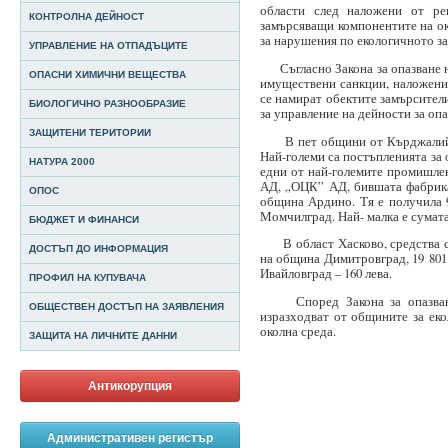
области след наложени от рег
КОНТРОЛНА ДЕЙНОСТ
замърсяващи компонентите на ок
за нарушения по екологичното за
УПРАВЛЕНИЕ НА ОТПАДЪЦИТЕ
Съгласно Закона за опазване на
ОПАСНИ ХИМИЧНИ ВЕЩЕСТВА
имуществени санкции, наложени
се намират обектите замърсител
БИОЛОГИЧНО РАЗНООБРАЗИЕ
за управление на дейности за оп
ЗАЩИТЕНИ ТЕРИТОРИИ
В пет общини от Кърджалийска
Най-големи са постъпленията за 
НАТУРА 2000
едни от най-големите промишле
АД, „ОЦК” АД, бившата фабрика
ОПОС
община Ардино. Тя е получила 9
Момчилград. Най- малка е сумата
БЮДЖЕТ И ФИНАНСИ
В област Хасково, средства са
ДОСТЪП ДО ИНФОРМАЦИЯ
на община Димитровград, 19 801
Ивайловград – 160 лева.
ПРОФИЛ НА КУПУВАЧА
Според Закона за опазване н
ОБЩЕСТВЕН ДОСТЪП НА ЗАЯВЛЕНИЯ
изразходват от общините за ек
околна среда.
ЗАЩИТА НА ЛИЧНИТЕ ДАННИ
Антикорупция
Административен регистър