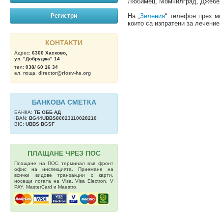
Любимец, Момчилград, Джебел
Регистри
На „
Зеления
“ телефон през м
които са изпратени за лечение
КОНТАКТИ
Адрес:
6300 Хасково,
ул. "Добруджа" 14
тел:
038/ 60 16 34
ел. поща:
director@riosv-hs.org
БАНКОВА СМЕТКА
БАНКА:
ТБ OББ АД
IBAN:
BG44UBBS80023110028210
BIC:
UBBS BGSF
ПЛАЩАНЕ ЧРЕЗ ПОС
Плащане на ПОС терминал във фронт
офис на инспекцията. Приемане на
всички видове транзакции с карти,
носещи логата на Visa, Visa Electron, V
PAY, MasterCard и Maestro.