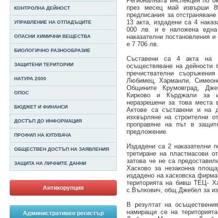
Регионалната инспекция по о
през месец май извърши 8
КОНТРОЛНА ДЕЙНОСТ
предписания за отстраняване
13 акта, издадени са 4 нака
УПРАВЛЕНИЕ НА ОТПАДЪЦИТЕ
000 лв. и е наложена едн
наказателни постановления и
ОПАСНИ ХИМИЧНИ ВЕЩЕСТВА
е 7 706 лв.
БИОЛОГИЧНО РАЗНООБРАЗИЕ
Съставени са 4 акта на 
ЗАЩИТЕНИ ТЕРИТОРИИ
осъществяване на дейности б
пречиствателни съоръжения
НАТУРА 2000
Любимец, Харманли, Симеоно
Общините Крумовград, Дже
ОПОС
Кирково и Кърджали за 
неразрешени за това места 
БЮДЖЕТ И ФИНАНСИ
Актове са съставени и на д
изхвърляне на строителни о
ДОСТЪП ДО ИНФОРМАЦИЯ
проправяне на път в защите
предложение.
ПРОФИЛ НА КУПУВАЧА
Издадени са 2 наказателни п
ОБЩЕСТВЕН ДОСТЪП НА ЗАЯВЛЕНИЯ
третиране на пластмасови о
затова че не са предоставил
ЗАЩИТА НА ЛИЧНИТЕ ДАННИ
Хасково за незаконна площа
издадено на хасковска фирма
територията на бивш ТЕЦ- Х
Антикорупция
с.Вълкович, общ.Джебел за из
В резултат на осъществения
намиращи се на територията
Административен регистър