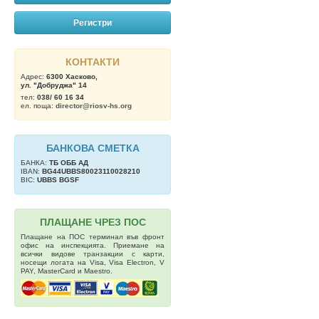
Регистри
КОНТАКТИ
Адрес:
6300 Хасково,
ул. "Добруджа" 14
тел:
038/ 60 16 34
ел. поща:
director@riosv-hs.org
БАНКОВА СМЕТКА
БАНКА:
ТБ OББ АД
IBAN:
BG44UBBS80023110028210
BIC:
UBBS BGSF
ПЛАЩАНЕ ЧРЕЗ ПОС
Плащане на ПОС терминал във фронт
офис на инспекцията. Приемане на
всички видове транзакции с карти,
носещи логата на Visa, Visa Electron, V
PAY, MasterCard и Maestro.