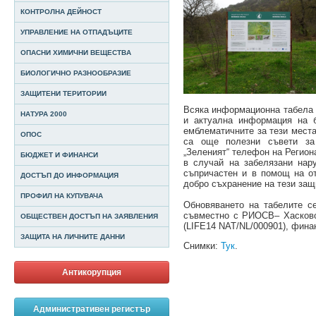
КОНТРОЛНА ДЕЙНОСТ
УПРАВЛЕНИЕ НА ОТПАДЪЦИТЕ
ОПАСНИ ХИМИЧНИ ВЕЩЕСТВА
БИОЛОГИЧНО РАЗНООБРАЗИЕ
ЗАЩИТЕНИ ТЕРИТОРИИ
Всяка информационна табела 
НАТУРА 2000
и актуална информация на б
емблематичните за тези места
ОПОС
са още полезни съвети за
„Зеленият“ телефон на Регион
БЮДЖЕТ И ФИНАНСИ
в случай на забелязани нар
съпричастен и в помощ на от
ДОСТЪП ДО ИНФОРМАЦИЯ
добро съхранение на тези защ
ПРОФИЛ НА КУПУВАЧА
Обновяването на табелите с
съвместно с РИОСВ– Хасково 
ОБЩЕСТВЕН ДОСТЪП НА ЗАЯВЛЕНИЯ
(LIFE14 NAT/NL/000901), фина
ЗАЩИТА НА ЛИЧНИТЕ ДАННИ
Снимки:
Тук
.
Антикорупция
Административен регистър