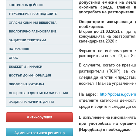
допустими емисии на летл
КОНТРОЛНА ДЕЙНОСТ
околната среда, главно 
употребата на разтворители
УПРАВЛЕНИЕ НА ОТПАДЪЦИТЕ
Операторите извършващи д
ОПАСНИ ХИМИЧНИ ВЕЩЕСТВА
необходимо:
В срок до 31.03.2021 г.
да пр
БИОЛОГИЧНО РАЗНООБРАЗИЕ
консумацията на разтворител
ЗАЩИТЕНИ ТЕРИТОРИИ
календарната 2020 г.
НАТУРА 2000
Формата на информацията з
разтворители по чл. 20, ал. 8
ОПОС
В случаите, когато се превиш
БЮДЖЕТ И ФИНАНСИ
разтворители (ПСКР) за съо
ДОСТЪП ДО ИНФОРМАЦИЯ
следва да изготви и представ
носител План за управление н
ПРОФИЛ НА КУПУВАЧА
ОБЩЕСТВЕН ДОСТЪП НА ЗАЯВЛЕНИЯ
На адрес:
http://pdbase.govern
отделните категории дейнос
ЗАЩИТА НА ЛИЧНИТЕ ДАННИ
среда и водите и следва да с
Антикорупция
В изпълнение на изискваният
при употребата на органи
(Наредбата) е необходимо
:
Административен регистър