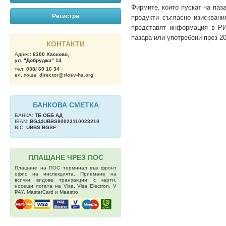
Фирмите, които пускат на паза
Регистри
продукти съгласно изисквани
представят информация в РИ
пазара или употребени през 2
КОНТАКТИ
Адрес:
6300 Хасково,
ул. "Добруджа" 14
тел:
038/ 60 16 34
ел. поща:
director@riosv-hs.org
БАНКОВА СМЕТКА
БАНКА:
ТБ OББ АД
IBAN:
BG44UBBS80023110028210
BIC:
UBBS BGSF
ПЛАЩАНЕ ЧРЕЗ ПОС
Плащане на ПОС терминал във фронт
офис на инспекцията. Приемане на
всички видове транзакции с карти,
носещи логата на Visa, Visa Electron, V
PAY, MasterCard и Maestro.