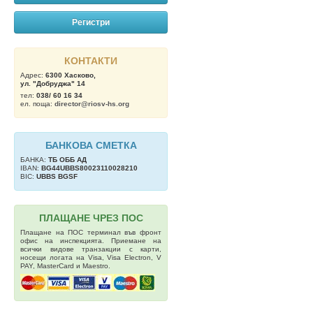
Регистри
КОНТАКТИ
Адрес:
6300 Хасково,
ул. "Добруджа" 14
тел:
038/ 60 16 34
ел. поща:
director@riosv-hs.org
БАНКОВА СМЕТКА
БАНКА:
ТБ OББ АД
IBAN:
BG44UBBS80023110028210
BIC:
UBBS BGSF
ПЛАЩАНЕ ЧРЕЗ ПОС
Плащане на ПОС терминал във фронт
офис на инспекцията. Приемане на
всички видове транзакции с карти,
носещи логата на Visa, Visa Electron, V
PAY, MasterCard и Maestro.