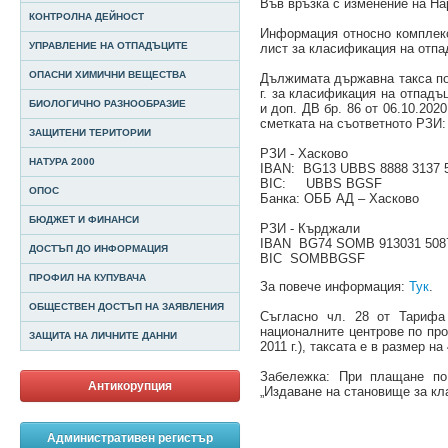
Във връзка с изменение на Н
КОНТРОЛНА ДЕЙНОСТ
Информация относно комплекс
УПРАВЛЕНИЕ НА ОТПАДЪЦИТЕ
лист за класификация на отпа
ОПАСНИ ХИМИЧНИ ВЕЩЕСТВА
Дължимата държавна такса по 
г. за класификация на отпадъци
БИОЛОГИЧНО РАЗНООБРАЗИЕ
и доп. ДВ бр. 86 от 06.10.2020
сметката на съответното РЗИ:
ЗАЩИТЕНИ ТЕРИТОРИИ
РЗИ - Хасково
НАТУРА 2000
IBAN: BG13 UBBS 8888 3137 
BIC: UBBS BGSF
ОПОС
Банка: ОББ АД – Хасково
БЮДЖЕТ И ФИНАНСИ
РЗИ - Кърджали
IВАN ВG74 SOМВ 913031 508
ДОСТЪП ДО ИНФОРМАЦИЯ
ВIС SOМВВGSF
ПРОФИЛ НА КУПУВАЧА
За повече информация:
Тук
.
ОБЩЕСТВЕН ДОСТЪП НА ЗАЯВЛЕНИЯ
Съгласно чл. 28 от Тарифа 
националните центрове по проб
ЗАЩИТА НА ЛИЧНИТЕ ДАННИ
2011 г.), таксата е в размер на
Забележка: При плащане по
Антикорупция
„Издаване на становище за кл
Административен регистър