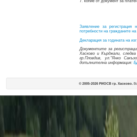
7. копие от документ за плате
Заявление за регистрация 
потребности на гражданите на 
Декларация за годината на из
Документите за регистраци
Хасково и Кърджали, следва
гр.Пловдив, ул."Янко Сакъ
допълнителна информация:
Б
© 2005-2026 РИОСВ гр. Хасково.
Вс