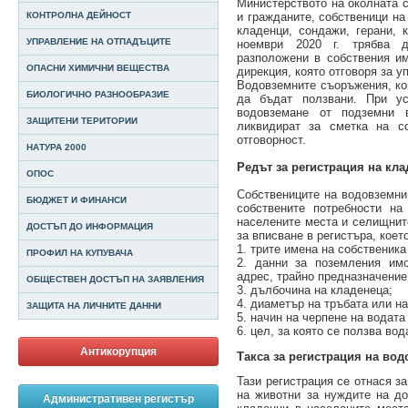
Министерството на околната 
и гражданите, собственици н
КОНТРОЛНА ДЕЙНОСТ
кладенци, сондажи, герани, 
УПРАВЛЕНИЕ НА ОТПАДЪЦИТЕ
ноември 2020 г. трябва д
разположени в собствения им
ОПАСНИ ХИМИЧНИ ВЕЩЕСТВА
дирекция, която отговоря за у
Водовземните съоръжения, кои
БИОЛОГИЧНО РАЗНООБРАЗИЕ
да бъдат ползвани. При ус
водовземане от подземни 
ЗАЩИТЕНИ ТЕРИТОРИИ
ликвидират за сметка на со
отговорност.
НАТУРА 2000
Редът за регистрация на кла
ОПОС
Собствениците на водовземни
БЮДЖЕТ И ФИНАНСИ
собствените потребности на
населените места и селищнит
ДОСТЪП ДО ИНФОРМАЦИЯ
за вписване в регистъра, коет
1. трите имена на собственика
ПРОФИЛ НА КУПУВАЧА
2. данни за поземления имо
адрес, трайно предназначение
ОБЩЕСТВЕН ДОСТЪП НА ЗАЯВЛЕНИЯ
3. дълбочина на кладенеца;
4. диаметър на тръбата или на
ЗАЩИТА НА ЛИЧНИТЕ ДАННИ
5. начин на черпене на водата
6. цел, за която се ползва вод
Антикорупция
Такса за регистрация на в
Тази регистрация се отнася за
на животни за нуждите на до
Административен регистър