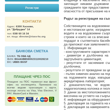
кладенци в населените места
заплащат никакви държавни 
гражданите при предоставяне 
Регистри
опасността от пресъхване на 
Рeдът за регистрация на съо
КОНТАКТИ
Собствениците на водовземни
Адрес:
6300 Хасково,
и нестопански цели, изградени
ул. "Добруджа" 14
водите и на водовземни съоръ
тел:
038/ 60 16 34
ел. поща:
director@riosv-hs.org
строеж и които не са вписани 
подадат в съответната басей
да приложат към заявлението:
1. Информация за:
БАНКОВА СМЕТКА
- конструктивните характерис
- диаметри и дълбочина на 
БАНКА:
ТБ OББ АД
задтръбната циментация;
IBAN:
BG44UBBS80023110028210
BIC:
UBBS BGSF
- резултати от заснемане с
дълбочина;
- резултати от проведени за 
- пълен химичен анализ на под
ПЛАЩАНЕ ЧРЕЗ ПОС
на подземните води, извърш
акредитирана лаборатория;
Плащане на ПОС терминал във фронт
2. доказателства, че водо
офис на инспекцията. Приемане на
всички видове транзакции с карти,
хидрогеоложка колонка и гео
носещи логата на Visa, Visa Electron, V
3. данни за местоположениет
PAY, MasterCard и Maestro.
височина на устието на съоръ
4. информация за оборудванет
5. декларация за годината на
6. декларация за намеренията