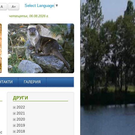
Select Language
▼
A
A+
четвъртък, 06.08.2026 г.
НТАКТИ
ГАЛЕРИЯ
ДРУГИ
2022
2021
2020
2019
2018
с