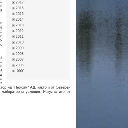
на
2017
по
2016
в
2015
2014
ри
2013
от
2012
на
ко
2011
о-
2010
до
2009
2008
а
2007
а
2006
та
на
-0001
ед
са
ия
ктор на "Неохим" АД, както и от Северен
лабораторни условия. Резултатите от