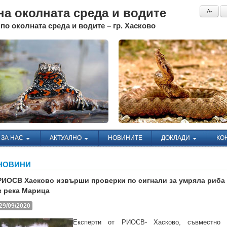
а околната среда и водите
A-
по околната среда и водите – гр. Хасково
ЗА НАС
АКТУАЛНО
НОВИНИТЕ
ДОКЛАДИ
КО
НОВИНИ
РИОСВ Хасково извърши проверки по сигнали за умряла риба
в река Марица
29/09/2020
Експерти от РИОСВ- Хасково, съвместно 