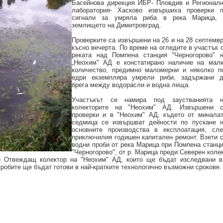
Басейнова дирекция ИБР- Пловдив и Регионал
лаборатория- Хасково извършиха проверки 
сигнали за умряла риба в река Марица, 
землището на Димитровград.
Проверките са извършени на 26 и на 28 септемв
късно вечерта. По време на огледите в участък 
реката над Помпена станция "Черногорово" 
„Неохим" АД е констатирано наличие на мал
количество, предимно маломерни и няколко п
едри екземпляра умрели риби, задържани 
брега между водорасли и водна леща.
Участъкът се намира под заустванията н
колекторите на "Неохим" АД. Извършени с
проверки и в "Неохим" АД, където от минала
седмица се извършват дейности по пускане 
основните производства в експлоатация, сл
приключилия годишен капитален ремонт. Взети 
водни проби от река Марица при Помпена станц
"Черногорово", от р. Марица преди Северен коле
и Отвеждащ колектор на "Неохим" АД, които ще бъдат изследвани в 
пробите ще бъдат готови в най-кратките технологично възможни срокове.