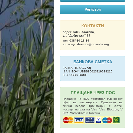
Регистри
КОНТАКТИ
Адрес:
6300 Хасково,
ул. "Добруджа" 14
тел:
038/ 60 16 34
ел. поща:
director@riosv-hs.org
БАНКОВА СМЕТКА
БАНКА:
ТБ OББ АД
IBAN:
BG44UBBS80023110028210
BIC:
UBBS BGSF
ПЛАЩАНЕ ЧРЕЗ ПОС
Плащане на ПОС терминал във фронт
офис на инспекцията. Приемане на
всички видове транзакции с карти,
носещи логата на Visa, Visa Electron, V
PAY, MasterCard и Maestro.