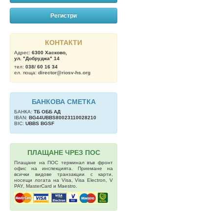
Регистри
КОНТАКТИ
Адрес:
6300 Хасково,
ул. "Добруджа" 14
тел:
038/ 60 16 34
ел. поща:
director@riosv-hs.org
БАНКОВА СМЕТКА
БАНКА:
ТБ OББ АД
IBAN:
BG44UBBS80023110028210
BIC:
UBBS BGSF
ПЛАЩАНЕ ЧРЕЗ ПОС
Плащане на ПОС терминал във фронт
офис на инспекцията. Приемане на
всички видове транзакции с карти,
носещи логата на Visa, Visa Electron, V
PAY, MasterCard и Maestro.