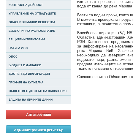
извършват проверка по сигн
КОНТРОЛНА ДЕЙНОСТ
вода от канал до река Мариц
УПРАВЛЕНИЕ НА ОТПАДЪЦИТЕ
Взети са водни проби, които 
В момента проверката продъл
ОПАСНИ ХИМИЧНИ ВЕЩЕСТВА
източници, включително пром
БИОЛОГИЧНО РАЗНООБРАЗИЕ
Басейнова дирекция (БД ИБ
Областна администрация- Ха
ЗАЩИТЕНИ ТЕРИТОРИИ
РЗИ- Хасково за предприема
за информиране на населени
НАТУРА 2000
река Марица. ВиК- Хасков
необходимо да извършат ана
ОПОС
водоизточници, разположени 
предвид източниците на отпад
БЮДЖЕТ И ФИНАНСИ
тяхното ползване от населени
ДОСТЪП ДО ИНФОРМАЦИЯ
Спешно е свикан Областният 
ПРОФИЛ НА КУПУВАЧА
ОБЩЕСТВЕН ДОСТЪП НА ЗАЯВЛЕНИЯ
ЗАЩИТА НА ЛИЧНИТЕ ДАННИ
Антикорупция
Административен регистър