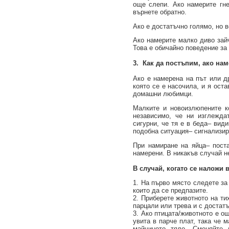
още слепи. Ако намерите гне
върнете обратно.
Ако е достатъчно голямо, но в
Ако намерите малко диво зай
Това е обичайно поведение за
3. Как да постъпим, ако на
Ако е намерена на път или др
която се е насочила, и я ост
домашни любимци.
Малките и новоизлюпените к
независимо, че ни изглежда
сигурни, че тя е в беда– вид
подобна ситуация– сигнализир
При намиране на яйца– поста
намерени. В никакъв случай не
В случай, когато се наложи
1. На първо място следете за
които да се предпазите.
2. Приберете животното на ти
парцали или трева и с достат
3. Ако птицата/животното е ощ
увита в парче плат, така че 
майчиното тяло. Сменяйте 