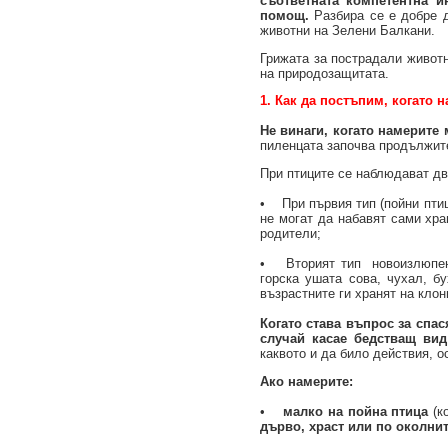
съответната компетентна и
помощ.
Разбира се е добре д
животни на Зелени Балкани.
Грижата за пострадали животн
на природозащитата.
1. Как да постъпим, когато
Не винаги, когато намерите 
пиленцата започва продължит
При птиците се наблюдават дв
• При първия тип (пойни птиц
не могат да набавят сами хра
родители;
• Вторият тип новоизлюпени (
горска ушата сова, чухал, бу
възрастните ги хранят на клон
Когато става въпрос за спас
случай касае бедстващ вид
каквото и да било действия, о
Ако намерите:
•
малко на пойна птица
(ко
дърво, храст или по околнит