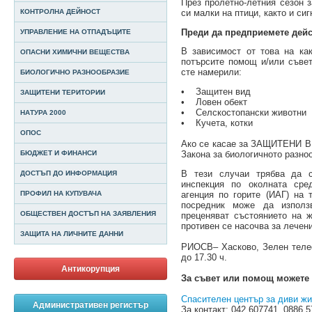
През пролетно-летния сезон з
си малки на птици, както и си
КОНТРОЛНА ДЕЙНОСТ
Преди да предприемете дейс
УПРАВЛЕНИЕ НА ОТПАДЪЦИТЕ
В зависимост от това на ка
ОПАСНИ ХИМИЧНИ ВЕЩЕСТВА
потърсите помощ и/или съвет
сте намерили:
БИОЛОГИЧНО РАЗНООБРАЗИЕ
• Защитен вид
ЗАЩИТЕНИ ТЕРИТОРИИ
• Ловен обект
• Селскостопански животни
НАТУРА 2000
• Кучета, котки
ОПОС
Ако се касае за ЗАЩИТЕНИ В
БЮДЖЕТ И ФИНАНСИ
Закона за биологичното разно
В тези случаи трябва да с
ДОСТЪП ДО ИНФОРМАЦИЯ
инспекция по околната ср
агенция по горите (ИАГ) на 
ПРОФИЛ НА КУПУВАЧА
посредник може да използ
ОБЩЕСТВЕН ДОСТЪП НА ЗАЯВЛЕНИЯ
преценяват състоянието на ж
противен се насочва за лечен
ЗАЩИТА НА ЛИЧНИТЕ ДАННИ
РИОСВ– Хасково, Зелен телефо
до 17.30 ч.
Антикорупция
За съвет или помощ можете 
Спасителен център за диви жи
Административен регистър
За контакт: 042 607741, 0886 5