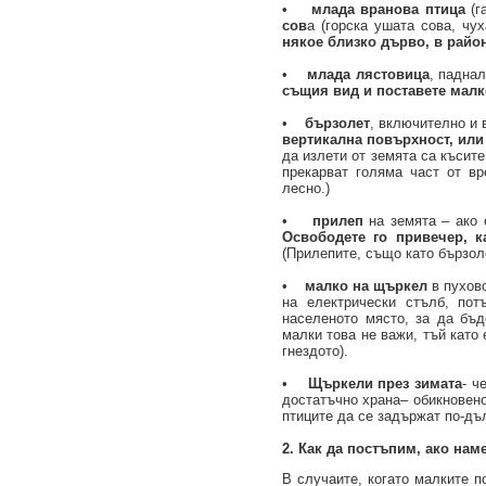
•
млада вранова птица
(г
сов
а (горска ушата сова, чу
някое близко дърво, в район
•
млада лястовица
, падна
същия вид и поставете малк
•
бързолет
, включително и 
вертикална повърхност, или
да излети от земята са късите
прекарват голяма част от вр
лесно.)
•
прилеп
на земята – ако 
Освободете го привечер, ка
(Прилепите, също като бързоле
•
малко на щърке
л
в пухово
на електрически стълб, пот
населеното място, за да бъд
малки това не важи, тъй като
гнездото).
•
Щъркели през зимат
а
- ч
достатъчно храна– обикновено
птиците да се задържат по-дъл
2. Как да постъпим, ако на
В случаите, когато малките п