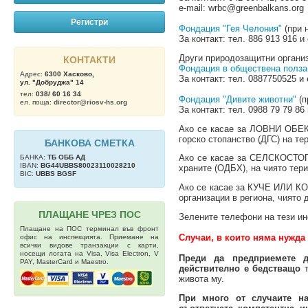
е-mail:
wrbc@greenbalkans.org
Регистри
Фондация "Гея Челония"
(при 
За контакт: тел. 886 913 916 и 
Други природозащитни органи
КОНТАКТИ
Фондация в обществена полза
Адрес:
6300 Хасково,
За контакт: тел. 0887750525 и
ул. "Добруджа" 14
тел:
038/ 60 16 34
Фондация "Дивите животни"
(п
ел. поща:
director@riosv-hs.org
За контакт: тел. 0988 79 79 86
Ако се касае за ЛОВНИ ОБЕКТ
горско стопанство (ДГС) на те
БАНКОВА СМЕТКА
Ако се касае за СЕЛСКОСТОП
БАНКА:
ТБ OББ АД
IBAN:
BG44UBBS80023110028210
храните (ОДБХ), на чиято тер
BIC:
UBBS BGSF
Ако се касае за КУЧЕ ИЛИ КО
организации в региона, чиято 
ПЛАЩАНЕ ЧРЕЗ ПОС
Зелените телефони на тези ин
Плащане на ПОС терминал във фронт
Случаи, в които няма нужда 
офис на инспекцията. Приемане на
всички видове транзакции с карти,
носещи логата на Visa, Visa Electron, V
Преди да предприемете д
PAY, MasterCard и Maestro.
действително е бедстващо
т
живота му.
При много от случаите на