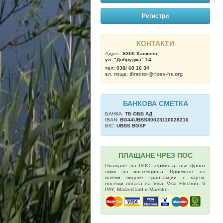
Регистри
КОНТАКТИ
Адрес:
6300 Хасково,
ул. "Добруджа" 14
тел:
038/ 60 16 34
ел. поща:
director@riosv-hs.org
БАНКОВА СМЕТКА
БАНКА:
ТБ OББ АД
IBAN:
BG44UBBS80023110028210
BIC:
UBBS BGSF
ПЛАЩАНЕ ЧРЕЗ ПОС
Плащане на ПОС терминал във фронт
офис на инспекцията. Приемане на
всички видове транзакции с карти,
носещи логата на Visa, Visa Electron, V
PAY, MasterCard и Maestro.