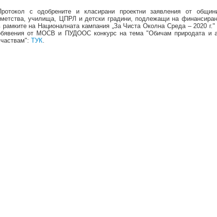
Протокол с одобрените и класирани проектни заявления от общин
кметства, училища, ЦПРЛ и детски градини, подлежащи на финансира
в рамките на Националната кампания „За Чиста Околна Среда – 2020 г."
обявения от МОСВ и ПУДООС конкурс на тема "Обичам природата и 
участвам":
ТУК
.