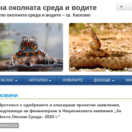
а околната среда и водите
A-
по околната среда и водите – гр. Хасково
ЗА НАС
АКТУАЛНО
НОВИНИТЕ
ДОКЛАДИ
КО
НОВИНИ
Протокол с одобрените и класирани проектни заявления,
подлежащи на финансиране в Националната кампания „За
Чиста Околна Среда– 2020 г."
30/04/2020