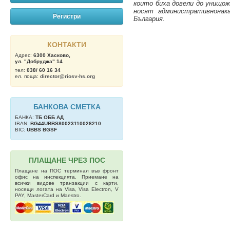
които биха довели до унищо
носят административнонак
Регистри
България.
КОНТАКТИ
Адрес:
6300 Хасково,
ул. "Добруджа" 14
тел:
038/ 60 16 34
ел. поща:
director@riosv-hs.org
БАНКОВА СМЕТКА
БАНКА:
ТБ OББ АД
IBAN:
BG44UBBS80023110028210
BIC:
UBBS BGSF
ПЛАЩАНЕ ЧРЕЗ ПОС
Плащане на ПОС терминал във фронт
офис на инспекцията. Приемане на
всички видове транзакции с карти,
носещи логата на Visa, Visa Electron, V
PAY, MasterCard и Maestro.