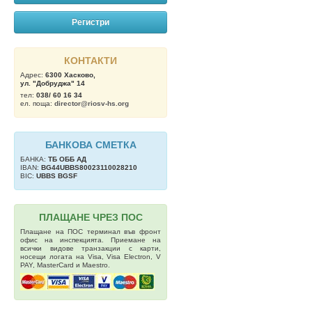
Регистри
КОНТАКТИ
Адрес:
6300 Хасково,
ул. "Добруджа" 14
тел:
038/ 60 16 34
ел. поща:
director@riosv-hs.org
БАНКОВА СМЕТКА
БАНКА:
ТБ OББ АД
IBAN:
BG44UBBS80023110028210
BIC:
UBBS BGSF
ПЛАЩАНЕ ЧРЕЗ ПОС
Плащане на ПОС терминал във фронт
офис на инспекцията. Приемане на
всички видове транзакции с карти,
носещи логата на Visa, Visa Electron, V
PAY, MasterCard и Maestro.