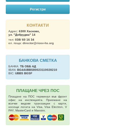
Регистри
КОНТАКТИ
Адрес:
6300 Хасково,
ул. "Добруджа" 14
тел:
038/ 60 16 34
ел. поща:
director@riosv-hs.org
БАНКОВА СМЕТКА
БАНКА:
ТБ OББ АД
IBAN:
BG44UBBS80023110028210
BIC:
UBBS BGSF
ПЛАЩАНЕ ЧРЕЗ ПОС
Плащане на ПОС терминал във фронт
офис на инспекцията. Приемане на
всички видове транзакции с карти,
носещи логата на Visa, Visa Electron, V
PAY, MasterCard и Maestro.