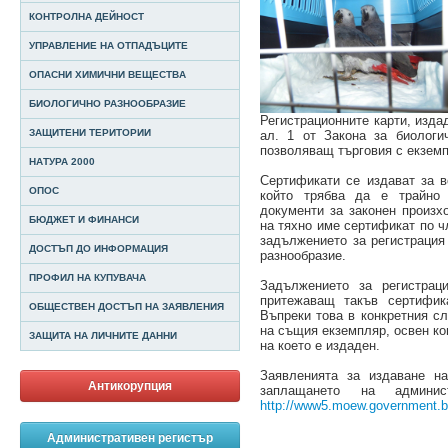
КОНТРОЛНА ДЕЙНОСТ
УПРАВЛЕНИЕ НА ОТПАДЪЦИТЕ
ОПАСНИ ХИМИЧНИ ВЕЩЕСТВА
БИОЛОГИЧНО РАЗНООБРАЗИЕ
Регистрационните карти, изда
ЗАЩИТЕНИ ТЕРИТОРИИ
ал. 1 от Закона за биологи
позволяващ търговия с екземп
НАТУРА 2000
Сертификати се издават за в
ОПОС
който трябва да е трайно
документи за законен произх
БЮДЖЕТ И ФИНАНСИ
на тяхно име сертификат по ч
задължението за регистрация 
ДОСТЪП ДО ИНФОРМАЦИЯ
разнообразие.
ПРОФИЛ НА КУПУВАЧА
Задължението за регистрац
притежаващ такъв сертифик
ОБЩЕСТВЕН ДОСТЪП НА ЗАЯВЛЕНИЯ
Въпреки това в конкретния с
на същия екземпляр, освен ко
ЗАЩИТА НА ЛИЧНИТЕ ДАННИ
на което е издаден.
Заявленията за издаване н
Антикорупция
заплащането на админи
http://www5.moew.government.
Административен регистър