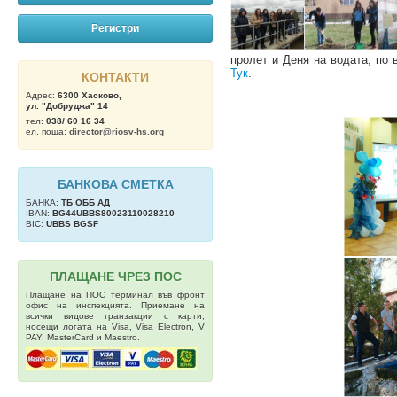
Регистри
пролет и Деня на водата, по 
Тук
.
КОНТАКТИ
Адрес:
6300 Хасково,
ул. "Добруджа" 14
тел:
038/ 60 16 34
ел. поща:
director@riosv-hs.org
БАНКОВА СМЕТКА
БАНКА:
ТБ OББ АД
IBAN:
BG44UBBS80023110028210
BIC:
UBBS BGSF
ПЛАЩАНЕ ЧРЕЗ ПОС
Плащане на ПОС терминал във фронт
офис на инспекцията. Приемане на
всички видове транзакции с карти,
носещи логата на Visa, Visa Electron, V
PAY, MasterCard и Maestro.