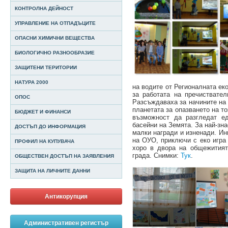
КОНТРОЛНА ДЕЙНОСТ
УПРАВЛЕНИЕ НА ОТПАДЪЦИТЕ
ОПАСНИ ХИМИЧНИ ВЕЩЕСТВА
БИОЛОГИЧНО РАЗНООБРАЗИЕ
ЗАЩИТЕНИ ТЕРИТОРИИ
НАТУРА 2000
на водите от Регионалната ек
за работата на пречиствател
ОПОС
Разсъждаваха за начините на 
планетата за опазването на т
БЮДЖЕТ И ФИНАНСИ
възможност да разгледат ед
басейни на Земята. За най-зн
ДОСТЪП ДО ИНФОРМАЦИЯ
малки награди и изненади.
Ин
на ОУО, приключи с еко игра 
ПРОФИЛ НА КУПУВАЧА
хоро в двора на общежитият
града. Снимки:
Тук
.
ОБЩЕСТВЕН ДОСТЪП НА ЗАЯВЛЕНИЯ
ЗАЩИТА НА ЛИЧНИТЕ ДАННИ
Антикорупция
Административен регистър