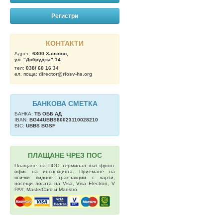
Регистри
КОНТАКТИ
Адрес:
6300 Хасково,
ул. "Добруджа" 14
тел:
038/ 60 16 34
ел. поща:
director@riosv-hs.org
БАНКОВА СМЕТКА
БАНКА:
ТБ OББ АД
IBAN:
BG44UBBS80023110028210
BIC:
UBBS BGSF
ПЛАЩАНЕ ЧРЕЗ ПОС
Плащане на ПОС терминал във фронт
офис на инспекцията. Приемане на
всички видове транзакции с карти,
носещи логата на Visa, Visa Electron, V
PAY, MasterCard и Maestro.