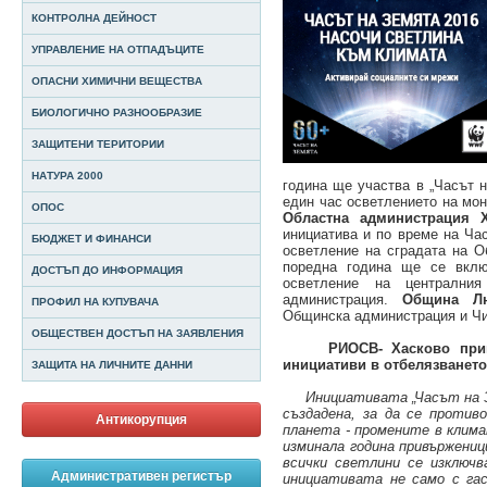
КОНТРОЛНА ДЕЙНОСТ
УПРАВЛЕНИЕ НА ОТПАДЪЦИТЕ
ОПАСНИ ХИМИЧНИ ВЕЩЕСТВА
БИОЛОГИЧНО РАЗНООБРАЗИЕ
ЗАЩИТЕНИ ТЕРИТОРИИ
НАТУРА 2000
година ще участва в „Часът н
един час осветлението на мон
ОПОС
Областна администрация
инициатива и по време на Ча
БЮДЖЕТ И ФИНАНСИ
осветление на сградата на О
поредна година ще се вклю
ДОСТЪП ДО ИНФОРМАЦИЯ
осветление на централни
администрация.
Община Л
ПРОФИЛ НА КУПУВАЧА
Общинска администрация и Чи
ОБЩЕСТВЕН ДОСТЪП НА ЗАЯВЛЕНИЯ
РИОСВ- Хасково прик
инициативи в отбелязването
ЗАЩИТА НА ЛИЧНИТЕ ДАННИ
Инициативата „Часът на З
създадена, за да се против
Антикорупция
планета - промените в клима
изминала година привържениц
всички светлини се изключв
Административен регистър
инициативата не само с гас