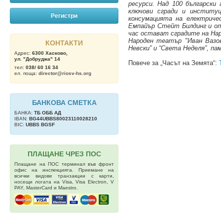
ресурси. Над 100 български
ключови сгради и институц
Регистри
консумацията на електриче
Емпайър Стейт Билдинг и оп
час остават сградите на На
Народен театър "Иван Вазов
КОНТАКТИ
Невски” и “Света Неделя”, п
Адрес:
6300 Хасково,
ул. "Добруджа" 14
Повече за „Часът на Земята“:
тел:
038/ 60 16 34
ел. поща:
director@riosv-hs.org
БАНКОВА СМЕТКА
БАНКА:
ТБ OББ АД
IBAN:
BG44UBBS80023110028210
BIC:
UBBS BGSF
ПЛАЩАНЕ ЧРЕЗ ПОС
Плащане на ПОС терминал във фронт
офис на инспекцията. Приемане на
всички видове транзакции с карти,
носещи логата на Visa, Visa Electron, V
PAY, MasterCard и Maestro.