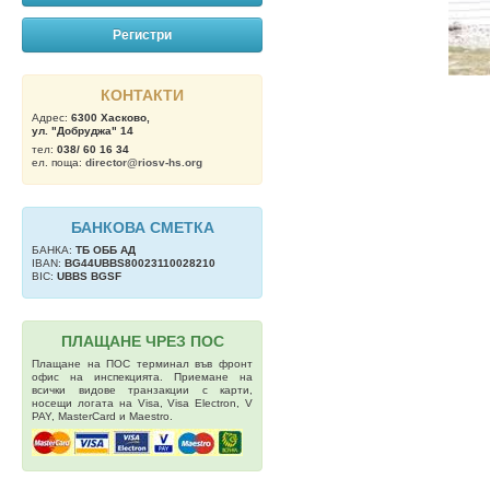
Регистри
КОНТАКТИ
Адрес:
6300 Хасково,
ул. "Добруджа" 14
тел:
038/ 60 16 34
ел. поща:
director@riosv-hs.org
БАНКОВА СМЕТКА
БАНКА:
ТБ OББ АД
IBAN:
BG44UBBS80023110028210
BIC:
UBBS BGSF
ПЛАЩАНЕ ЧРЕЗ ПОС
Плащане на ПОС терминал във фронт
офис на инспекцията. Приемане на
всички видове транзакции с карти,
носещи логата на Visa, Visa Electron, V
PAY, MasterCard и Maestro.