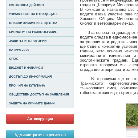
провелата се Междуведомстве
градина „Терариум Минерални 
КОНТРОЛНА ДЕЙНОСТ
В комисията, назначена със 
водите взеха участие още 
УПРАВЛЕНИЕ НА ОТПАДЪЦИТЕ
Хасково, Община Минерални 
биолог и ветеринарен лекар.
ОПАСНИ ХИМИЧНИ ВЕЩЕСТВА
БИОЛОГИЧНО РАЗНООБРАЗИЕ
Въз основа на доклад от ко
водите следва в едномесечен 
ЗАЩИТЕНИ ТЕРИТОРИИ
за условията и реда за лице
ще бъде с конкретни условия
НАТУРА 2000
години, като основно изиск
минималните изисквания и
ОПОС
зоологическите градини. Е
страната терариум със спец
БЮДЖЕТ И ФИНАНСИ
сграда ще отвори врати за жи
ДОСТЪП ДО ИНФОРМАЦИЯ
В терариума ще се отглеж
Тракийското херпетологи
ПРОФИЛ НА КУПУВАЧА
тънкоопашат смок, обикнове
габонска отровница, гърмящи 
ОБЩЕСТВЕН ДОСТЪП НА ЗАЯВЛЕНИЯ
ЗАЩИТА НА ЛИЧНИТЕ ДАННИ
Антикорупция
Административен регистър