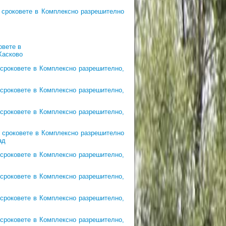
 сроковете в Комплексно разрешително
овете в
Хасково
 сроковете в Комплексно разрешително,
 сроковете в Комплексно разрешително,
 сроковете в Комплексно разрешително,
 сроковете в Комплексно разрешително
ад
 сроковете в Комплексно разрешително,
 сроковете в Комплексно разрешително,
 сроковете в Комплексно разрешително,
 сроковете в Комплексно разрешително,