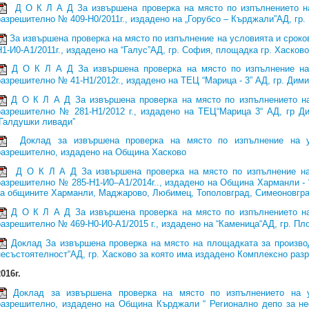
Д О К Л А Д За извършена проверка на място по изпълнението н
разрешително № 409-Н0/2011г., издадено на „Горубсо – Кърджали”АД, гр
За извършена проверка на място по изпълнение на условията и срок
Н1-И0-А1/2011г., издадено на “Галус”АД, гр. София, площадка гр. Хасково
Д О К Л А Д За извършена проверка на място по изпълнение на
разрешително № 41-Н1/2012г., издадено на ТЕЦ “Марица - 3” АД, гр. Дим
Д О К Л А Д За извършена проверка на място по изпълнението на
разрешително № 281-Н1/2012 г., издадено на ТЕЦ“Марица 3“ АД, гр Ди
“Галдушки ливади”
Доклад за извършена проверка на място по изпълнение на у
разрешително, издадено на Община Хасково
Д О К Л А Д За извършена проверка на място по изпълнение на
разрешително № 285-Н1-И0–А1/2014г.., издадено на Община Харманли - 
за общините Харманли, Маджарово, Любимец, Тополовград, Симеоновгра
Д О К Л А Д За извършена проверка на място по изпълнението на
разрешително № 469-Н0-И0-А1/2015 г., издадено на “Каменица“АД, гр. П
Доклад За извършена проверка на място на площадката за производ
несъстоятелност“АД, гр. Хасково за която има издадено Комплексно раз
016г.
Доклад за извършена проверка на място по изпълнението на 
разрешително, издадено на Община Кърджали “ Регионално депо за н