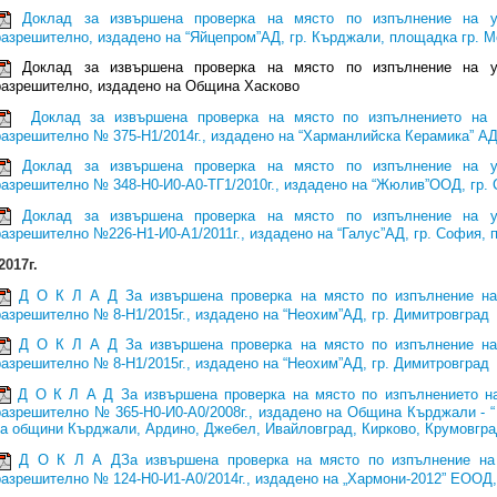
Доклад за извършена проверка на място по изпълнение на у
разрешително, издадено на “Яйцепром”АД, гр. Кърджали, площадка гр. 
Доклад за извършена проверка на място по изпълнение на у
разрешително, издадено на Община Хасково
Доклад за извършена проверка на място по изпълнението на 
разрешително № 375-Н1/2014г., издадено на “Харманлийска Керамика” АД
Доклад за извършена проверка на място по изпълнение на у
разрешително № 348-Н0-И0-А0-ТГ1/2010г., издадено на “Жюлив”ООД, гр. 
Доклад за извършена проверка на място по изпълнение на у
разрешително №226-Н1-И0-А1/2011г., издадено на “Галус”АД, гр. София, 
2017г.
Д О К Л А Д За извършена проверка на място по изпълнение на
разрешително № 8-Н1/2015г., издадено на “Неохим”АД, гр. Димитровград
Д О К Л А Д За извършена проверка на място по изпълнение на
разрешително № 8-Н1/2015г., издадено на “Неохим”АД, гр. Димитровград
Д О К Л А Д За извършена проверка на място по изпълнението на
разрешително № 365-Н0-И0-А0/2008г., издадено на Община Кърджали - “
за общини Кърджали, Ардино, Джебел, Ивайловград, Кирково, Крумовгра
Д О К Л А ДЗа извършена проверка на място по изпълнение на 
разрешително № 124-Н0-И1-А0/2014г., издадено на „Хармони-2012” ЕООД,