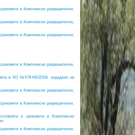
 сроковете в Комплексно разрешително,
 сроковете в Комплексно разрешително,
 сроковете в Комплексно разрешително,
 сроковете в Комплексно разрешително,
ията в КО №579-Н0/2019г. издадено на
 сроковете в Комплексно разрешително,
 сроковете в Комплексно разрешително,
словията и сроковете в Комплексно
во
 сроковете в Комплексно разрешително,