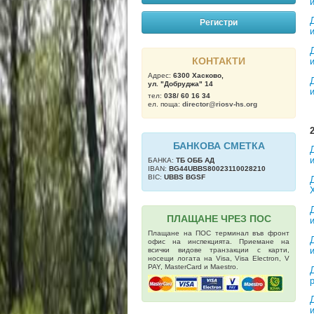
Регистри
КОНТАКТИ
Адрес:
6300 Хасково,
ул. "Добруджа" 14
тел:
038/ 60 16 34
ел. поща:
director@riosv-hs.org
БАНКОВА СМЕТКА
БАНКА:
ТБ OББ АД
IBAN:
BG44UBBS80023110028210
BIC:
UBBS BGSF
ПЛАЩАНЕ ЧРЕЗ ПОС
Плащане на ПОС терминал във фронт
офис на инспекцията. Приемане на
всички видове транзакции с карти,
носещи логата на Visa, Visa Electron, V
PAY, MasterCard и Maestro.