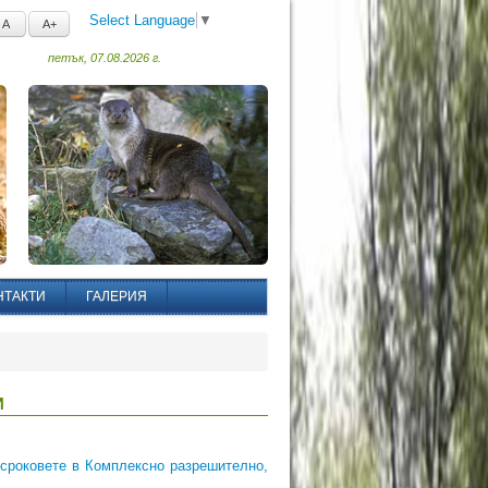
Select Language
▼
A
A+
петък, 07.08.2026 г.
НТАКТИ
ГАЛЕРИЯ
И
 сроковете в Комплексно разрешително,