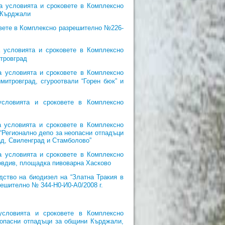
а условията и сроковете в Комплексно
. Кърджали
овете в Комплексно разрешително №226-
 условията и сроковете в Комплексно
итровград
 условията и сроковете в Комплексно
митровград, сгуроотвали “Горен бюк” и
словията и сроковете в Комплексно
 условията и сроковете в Комплексно
“Регионално депо за неопасни отпадъци
д, Свиленград и Стамболово”
 условията и сроковете в Комплексно
ловдив, площадка пивоварна Хасково
ство на биодизел на “Златна Тракия в
решително № 344-Н0-И0-А0/2008 г.
условията и сроковете в Комплексно
еопасни отпадъци за общини Кърджали,