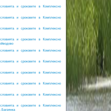
словията и сроковете в Комплексно
словията и сроковете в Комплексно
словията и сроковете в Комплексно
словията и сроковете в Комплексно
Войводово
словията и сроковете в Комплексно
словията и сроковете в Комплексно
словията и сроковете в Комплексно
словията и сроковете в Комплексно
словията и сроковете в Комплексно
словията и сроковете в Комплексно
.Багрянка