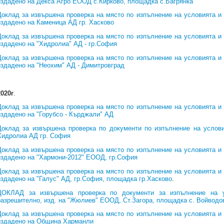
издадено на Декса Агро ЕООД с.Кирково, площадка с.Багрянка
Доклад за извършена проверка на място по изпълнение на условията и
издадено на Каменица АД гр. Хасково
Доклад за извършена проверка на място по изпълнение на условията и
издадено на "Хидролиа" АД - гр.София
Доклад за извършена проверка на място по изпълнение на условията и
издадено на "Неохим" АД - Димитровград
2020г
.
Доклад за извършена проверка на място по изпълнение на условията и
издадено на "Горубсо - Кърджали" АД
Доклад за извършена проверка по документи по изпълнение на услов
Хидролиа АД гр. София
Доклад за извършена проверка на място по изпълнение на условията и
издадено на "Хармони-2012" ЕООД, гр.София
Доклад за извършена проверка на място по изпълнение на условията и
издадено на "Галус" АД, гр.София, площадка гр.Хасково
.
ДОКЛАД за извършена проверка по документи за изпълнение на у
разрешително, изд. на "Жюлиев" ЕООД, Ст.Загора, площадка с. Войводо
Доклад за извършена проверка на място по изпълнение на условията и
издадено на Община Харманли