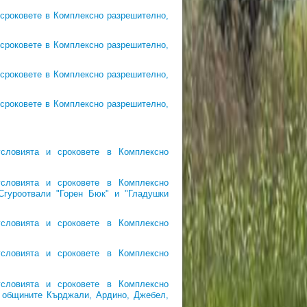
 сроковете в Комплексно разрешително,
 сроковете в Комплексно разрешително,
 сроковете в Комплексно разрешително,
 сроковете в Комплексно разрешително,
словията и сроковете в Комплексно
словията и сроковете в Комплексно
Сгуроотвали "Горен Бюк" и "Гладушки
словията и сроковете в Комплексно
словията и сроковете в Комплексно
словията и сроковете в Комплексно
а общините Кърджали, Ардино, Джебел,