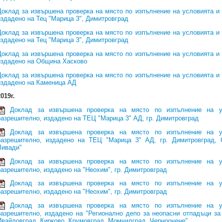
Доклад за извършена проверка на място по изпълнение на условията и
издадено на Тец "Марица 3", Димитровград
Доклад за извършена проверка на място по изпълнение на условията и
издадено на Тец "Марица 3", Димитровград
Доклад за извършена проверка на място по изпълнение на условията и
издадено на Община Хасково
Доклад за извършена проверка на място по изпълнение на условията и
издадено на Каменица АД
019г.
Доклад за извършена проверка на място по изпълнение на у
разрешително, издадено на ТЕЦ "Марица 3" АД, гр. Димитровград
Доклад за извършена проверка на място по изпълнение на у
разрешително, издадено на ТЕЦ "Марица 3" АД, гр. Димитровград, 
Ливади"
Доклад за извършена проверка на място по изпълнение на у
разрешително, издадено на "Неохим", гр. Димитровград
Доклад за извършена проверка на място по изпълнение на у
разрешително, издадено на "Неохим", гр. Димитровград
Доклад за извършена проверка на място по изпълнение на у
разрешително, издадено на "Регионално депо за неопасни отпадъци з
Ивайловград, Кирково, Крумовград, Момчилград, Черноочене"