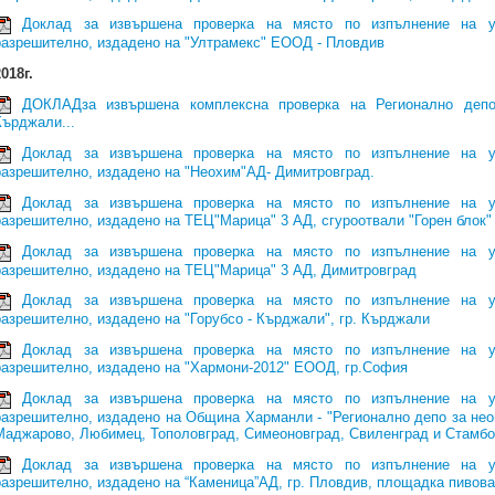
Доклад за извършена проверка на място по изпълнение на у
разрешително, издадено на "Ултрамекс" ЕООД - Пловдив
018г.
ДОКЛАДза извършена комплексна проверка на Регионално депо
Кърджали...
Доклад за извършена проверка на място по изпълнение на у
разрешително, издадено на "Неохим"АД- Димитровград.
Доклад за извършена проверка на място по изпълнение на у
разрешително, издадено на ТЕЦ"Марица" 3 АД, сгуроотвали "Горен блок" 
Доклад за извършена проверка на място по изпълнение на у
разрешително, издадено на ТЕЦ"Марица" 3 АД, Димитровград
Доклад за извършена проверка на място по изпълнение на у
разрешително, издадено на "Горубсо - Кърджали", гр. Кърджали
Доклад за извършена проверка на място по изпълнение на у
разрешително, издадено на "Хармони-2012" ЕООД, гр.София
Доклад за извършена проверка на място по изпълнение на у
разрешително, издадено на Община Харманли - "Регионално депо за не
Маджарово, Любимец, Тополовград, Симеоновград, Свиленград и Стамбо
Доклад за извършена проверка на място по изпълнение на у
разрешително, издадено на “Каменица”АД, гр. Пловдив, площадка пивов