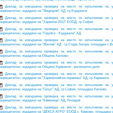
Доклад за извършена проверка на място по изпълнение на у
разрешително, издадено на "Яицепром" АД, гр.Кърджали
Доклад за извършена проверка на място по изпълнение на у
разрешително, издадено на "Хармони-2012" ЕООД, гр.София
Доклад за извършена проверка на място по изпълнение на у
разрешително, издадено на "Горубсо - Кърджали" АД
Доклад за извършена проверка на място по изпълнение на у
разрешително, издадено на "Жюлив" АД - гр.Стара Загора, площадка с.
Доклад за извършена проверка на място по изпълнение на у
разрешително, издадено на Община Хасково
Доклад за извършена проверка на място по изпълнение на у
разрешително, издадено на Община Харманли - регионално депо
Доклад за извършена проверка на място по изпълнение на у
разрешително, издадено на "Харманлийска керамика" АД, гр.Харманли
Доклад за извършена проверка на място по изпълнение на у
разрешително, издадено на "Галус" АД, гр.София, площадка Хасково
Доклад за извършена проверка на място по изпълнение на у
разрешително, издадено на "Каменица" АД, Пловдив
Доклад за извършена проверка на място по изпълнение на у
разрешително, издадено на "ДЕКСА АГРО" ЕООД с. Кирково, площадка с