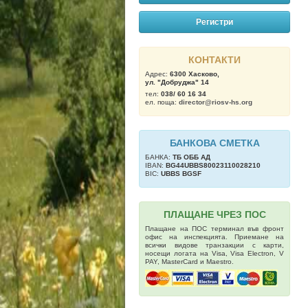
Регистри
КОНТАКТИ
Адрес:
6300 Хасково,
ул. "Добруджа" 14
тел:
038/ 60 16 34
ел. поща:
director@riosv-hs.org
БАНКОВА СМЕТКА
БАНКА:
ТБ OББ АД
IBAN:
BG44UBBS80023110028210
BIC:
UBBS BGSF
ПЛАЩАНЕ ЧРЕЗ ПОС
Плащане на ПОС терминал във фронт
офис на инспекцията. Приемане на
всички видове транзакции с карти,
носещи логата на Visa, Visa Electron, V
PAY, MasterCard и Maestro.