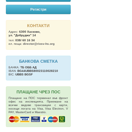
Регистри
КОНТАКТИ
Адрес:
6300 Хасково,
ул. "Добруджа" 14
тел:
038/ 60 16 34
ел. поща:
director@riosv-hs.org
БАНКОВА СМЕТКА
БАНКА:
ТБ OББ АД
IBAN:
BG44UBBS80023110028210
BIC:
UBBS BGSF
ПЛАЩАНЕ ЧРЕЗ ПОС
Плащане на ПОС терминал във фронт
офис на инспекцията. Приемане на
всички видове транзакции с карти,
носещи логата на Visa, Visa Electron, V
PAY, MasterCard и Maestro.