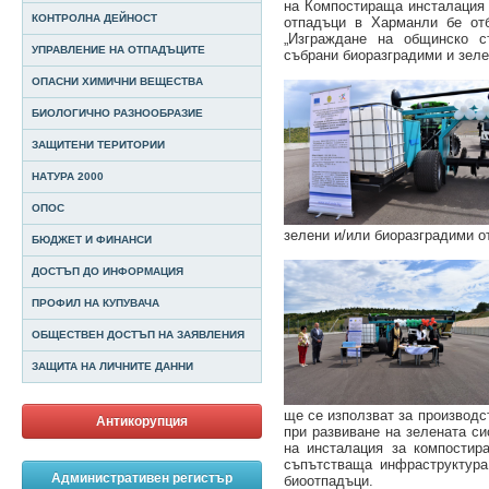
на Компостираща инсталация 
КОНТРОЛНА ДЕЙНОСТ
отпадъци в Харманли бе отб
„Изграждане на общинско с
УПРАВЛЕНИЕ НА ОТПАДЪЦИТЕ
събрани биоразградими и зел
ОПАСНИ ХИМИЧНИ ВЕЩЕСТВА
БИОЛОГИЧНО РАЗНООБРАЗИЕ
ЗАЩИТЕНИ ТЕРИТОРИИ
НАТУРА 2000
ОПОС
зелени и/или биоразградими о
БЮДЖЕТ И ФИНАНСИ
ДОСТЪП ДО ИНФОРМАЦИЯ
ПРОФИЛ НА КУПУВАЧА
ОБЩЕСТВЕН ДОСТЪП НА ЗАЯВЛЕНИЯ
ЗАЩИТА НА ЛИЧНИТЕ ДАННИ
ще се използват за производс
Антикорупция
при развиване на зелената с
на инсталация за компостир
съпътстваща инфраструктура
Административен регистър
биоотпадъци.