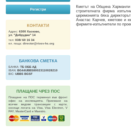
Кметът на Община Харманли 
Регистри
строителната фирма изпълн
церемонията бяха директоръ
Анастас Карчев, кметове и к
фирмите-изпълнители по проек
КОНТАКТИ
Адрес:
6300 Хасково,
ул. "Добруджа" 14
тел:
038/ 60 16 34
ел. поща:
director@riosv-hs.org
БАНКОВА СМЕТКА
БАНКА:
ТБ OББ АД
IBAN:
BG44UBBS80023110028210
BIC:
UBBS BGSF
ПЛАЩАНЕ ЧРЕЗ ПОС
Плащане на ПОС терминал във фронт
офис на инспекцията. Приемане на
всички видове транзакции с карти,
носещи логата на Visa, Visa Electron, V
PAY, MasterCard и Maestro.